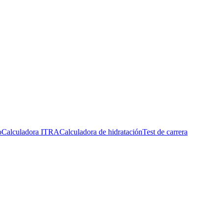
o
Calculadora ITRA
Calculadora de hidratación
Test de carrera