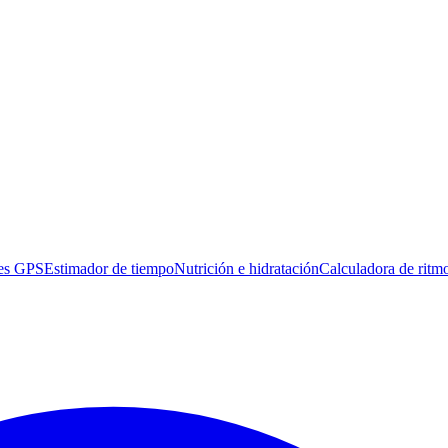
es GPS
Estimador de tiempo
Nutrición e hidratación
Calculadora de ritm