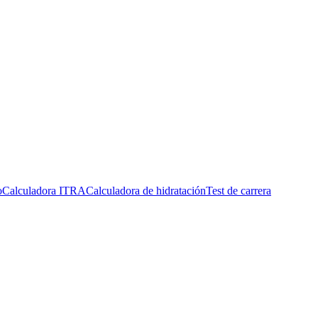
o
Calculadora ITRA
Calculadora de hidratación
Test de carrera