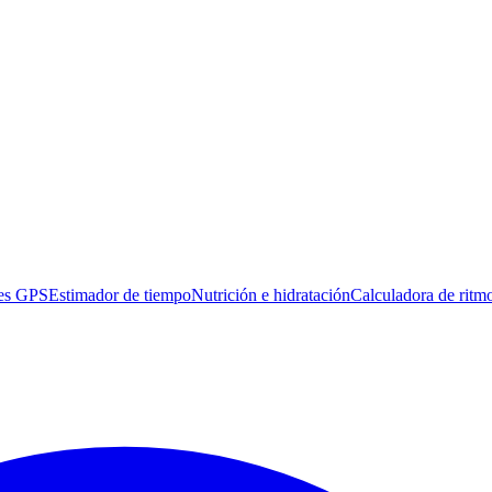
es GPS
Estimador de tiempo
Nutrición e hidratación
Calculadora de ritm