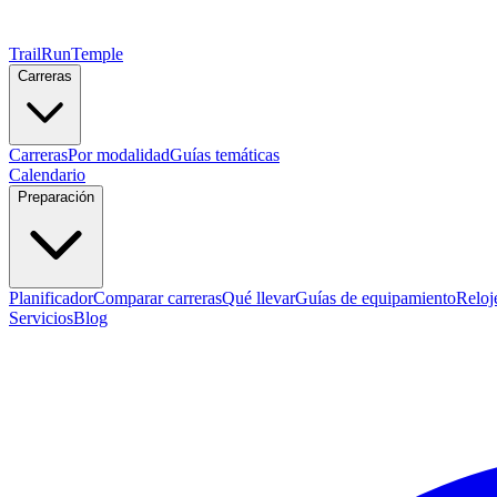
TrailRunTemple
Carreras
Carreras
Por modalidad
Guías temáticas
Calendario
Preparación
Planificador
Comparar carreras
Qué llevar
Guías de equipamiento
Reloj
Servicios
Blog