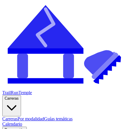
TrailRunTemple
Carreras
Carreras
Por modalidad
Guías temáticas
Calendario