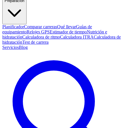
Preparación
Planificador
Comparar carreras
Qué llevar
Guías de
equipamiento
Relojes GPS
Estimador de tiempo
Nutrición e
hidratación
Calculadora de ritmo
Calculadora ITRA
Calculadora de
hidratación
Test de carrera
Servicios
Blog