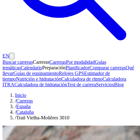
EN
Buscar carreras
Carreras
Carreras
Por modalidad
Guías
temáticas
Calendario
Preparación
Planificador
Comparar carreras
Qué
llevar
Guías de equipamiento
Relojes GPS
Estimador de
tiempo
Nutrición e hidratación
Calculadora de ritmo
Calculadora
ITRA
Calculadora de hidratación
Test de carrera
Servicios
Blog
Inicio
/
Carreras
/
España
/
Cataluña
/
Trail Vielha-Molières 3010