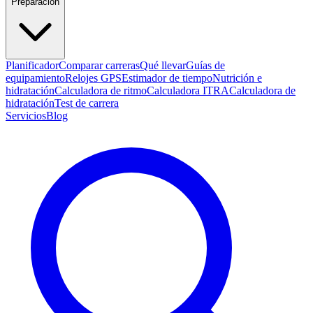
Preparación
Planificador
Comparar carreras
Qué llevar
Guías de
equipamiento
Relojes GPS
Estimador de tiempo
Nutrición e
hidratación
Calculadora de ritmo
Calculadora ITRA
Calculadora de
hidratación
Test de carrera
Servicios
Blog