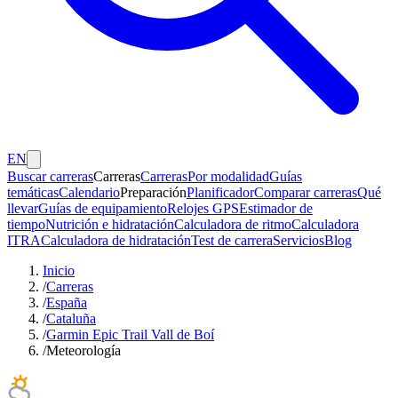
EN
Buscar carreras
Carreras
Carreras
Por modalidad
Guías
temáticas
Calendario
Preparación
Planificador
Comparar carreras
Qué
llevar
Guías de equipamiento
Relojes GPS
Estimador de
tiempo
Nutrición e hidratación
Calculadora de ritmo
Calculadora
ITRA
Calculadora de hidratación
Test de carrera
Servicios
Blog
Inicio
/
Carreras
/
España
/
Cataluña
/
Garmin Epic Trail Vall de Boí
/
Meteorología