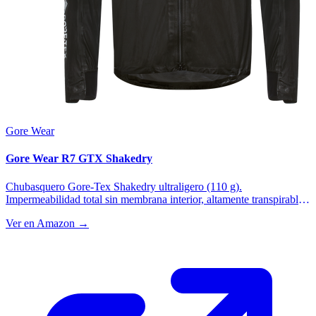
Gore Wear
Gore Wear R7 GTX Shakedry
Chubasquero Gore-Tex Shakedry ultraligero (110 g).
Impermeabilidad total sin membrana interior, altamente transpirable.
El referente para corredores de montaña.
Ver en Amazon →