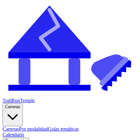
TrailRunTemple
Carreras
Carreras
Por modalidad
Guías temáticas
Calendario