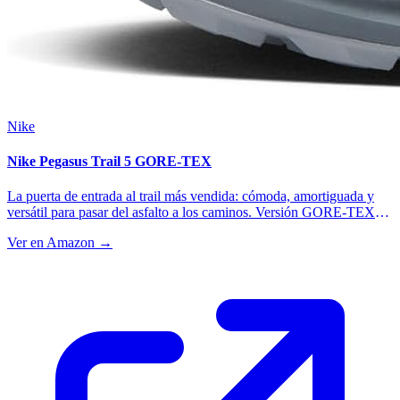
Nike
Nike Pegasus Trail 5 GORE-TEX
La puerta de entrada al trail más vendida: cómoda, amortiguada y
versátil para pasar del asfalto a los caminos. Versión GORE-TEX
impermeable, perfecta para iniciarse y para rodajes en terreno mixto.
Ver en Amazon →