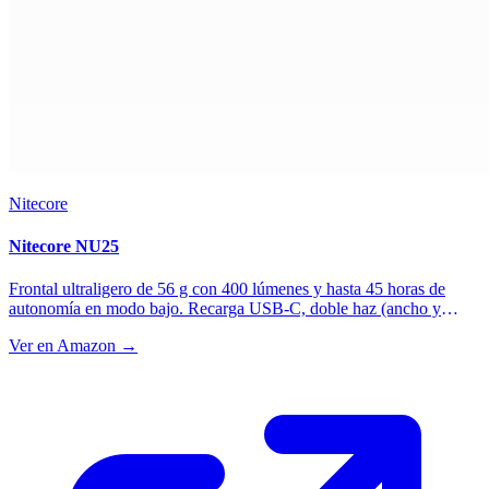
Nitecore
Nitecore NU25
Frontal ultraligero de 56 g con 400 lúmenes y hasta 45 horas de
autonomía en modo bajo. Recarga USB-C, doble haz (ancho y
foco) y luz roja auxiliar para no deslumbrar en carrera. Opción de
Ver en Amazon →
entrada muy competitiva en peso para quien no necesita máxima
potencia.