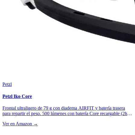
Petzl
Petzl Iko Core
Frontal ultraligero de 79 g con diadema AIRFIT y batería trasera
para repartir el peso. 500 lúmenes con batería Core recargable (2h30
a máxima potencia, 9h a 100 lúmenes, 100h en modo reserva).
Ver en Amazon →
Compatible con pilas AAA. Ideal para ultras nocturnas donde el
peso en la cabeza importa.