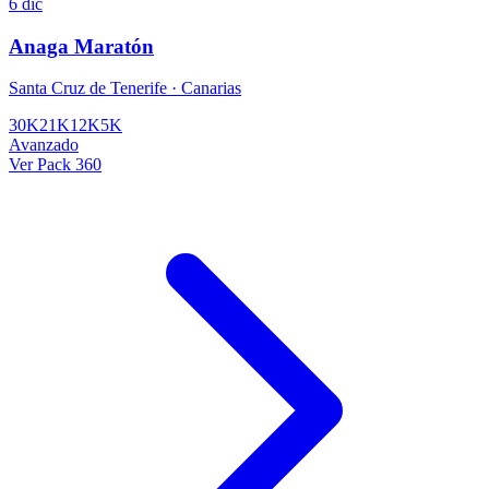
6 dic
Anaga Maratón
Santa Cruz de Tenerife · Canarias
30K
21K
12K
5K
Avanzado
Ver Pack 360