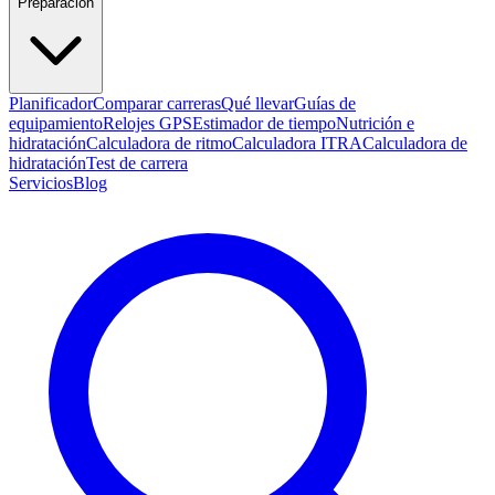
Preparación
Planificador
Comparar carreras
Qué llevar
Guías de
equipamiento
Relojes GPS
Estimador de tiempo
Nutrición e
hidratación
Calculadora de ritmo
Calculadora ITRA
Calculadora de
hidratación
Test de carrera
Servicios
Blog