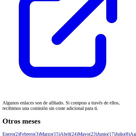
Algunos enlaces son de afiliado. Si compras a través de ellos,
recibimos una comisión sin coste adicional para ti.
Otros meses
Enero
(2)
Febrero
(3)
Marzo
(15)
Abril
(24)
Mayo
(23)
Junio
(17)
Julio
(8)
Ag