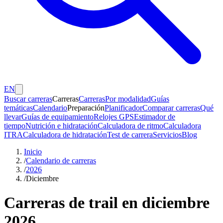
EN
Buscar carreras
Carreras
Carreras
Por modalidad
Guías
temáticas
Calendario
Preparación
Planificador
Comparar carreras
Qué
llevar
Guías de equipamiento
Relojes GPS
Estimador de
tiempo
Nutrición e hidratación
Calculadora de ritmo
Calculadora
ITRA
Calculadora de hidratación
Test de carrera
Servicios
Blog
Inicio
/
Calendario de carreras
/
2026
/
Diciembre
Carreras de trail en diciembre
2026