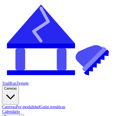
TrailRunTemple
Carreras
Carreras
Por modalidad
Guías temáticas
Calendario