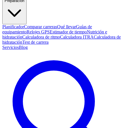
Preparación
Planificador
Comparar carreras
Qué llevar
Guías de
equipamiento
Relojes GPS
Estimador de tiempo
Nutrición e
hidratación
Calculadora de ritmo
Calculadora ITRA
Calculadora de
hidratación
Test de carrera
Servicios
Blog