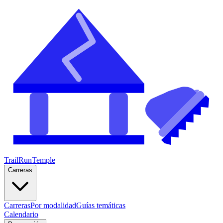
TrailRunTemple
Carreras
Carreras
Por modalidad
Guías temáticas
Calendario