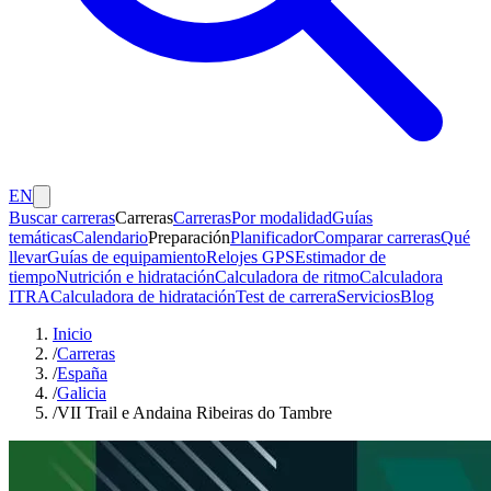
EN
Buscar carreras
Carreras
Carreras
Por modalidad
Guías
temáticas
Calendario
Preparación
Planificador
Comparar carreras
Qué
llevar
Guías de equipamiento
Relojes GPS
Estimador de
tiempo
Nutrición e hidratación
Calculadora de ritmo
Calculadora
ITRA
Calculadora de hidratación
Test de carrera
Servicios
Blog
Inicio
/
Carreras
/
España
/
Galicia
/
VII Trail e Andaina Ribeiras do Tambre