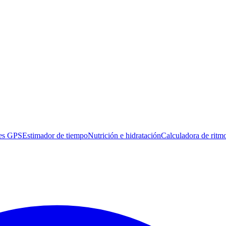
es GPS
Estimador de tiempo
Nutrición e hidratación
Calculadora de ritm