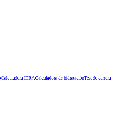
o
Calculadora ITRA
Calculadora de hidratación
Test de carrera