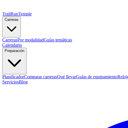
TrailRunTemple
Carreras
Carreras
Por modalidad
Guías temáticas
Calendario
Preparación
Planificador
Comparar carreras
Qué llevar
Guías de equipamiento
Reloj
Servicios
Blog