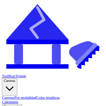
TrailRunTemple
Carreras
Carreras
Por modalidad
Guías temáticas
Calendario