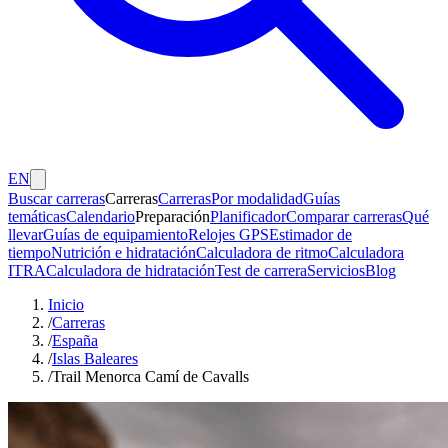
EN
Buscar carreras
Carreras
Carreras
Por modalidad
Guías
temáticas
Calendario
Preparación
Planificador
Comparar carreras
Qué
llevar
Guías de equipamiento
Relojes GPS
Estimador de
tiempo
Nutrición e hidratación
Calculadora de ritmo
Calculadora
ITRA
Calculadora de hidratación
Test de carrera
Servicios
Blog
Inicio
/
Carreras
/
España
/
Islas Baleares
/
Trail Menorca Camí de Cavalls