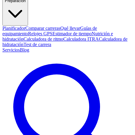
Preparación
Planificador
Comparar carreras
Qué llevar
Guías de
equipamiento
Relojes GPS
Estimador de tiempo
Nutrición e
hidratación
Calculadora de ritmo
Calculadora ITRA
Calculadora de
hidratación
Test de carrera
Servicios
Blog