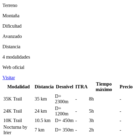
Terreno
Montaña
Dificultad
Avanzado
Distancia
4 modalidades
Web oficial
Visitar
Tiempo
Modalidad
Distancia
Desnivel
ITRA
Precio
máximo
D+
35K Trail
35 km
-
8h
-
2300m
D+
24K Trail
24 km
-
5h
-
1200m
10K Trail
10.5 km
D+ 450m
-
3h
-
Nocturna by
7 km
D+ 350m
-
2h
-
Irier