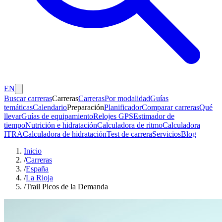
EN
Buscar carreras
Carreras
Carreras
Por modalidad
Guías
temáticas
Calendario
Preparación
Planificador
Comparar carreras
Qué
llevar
Guías de equipamiento
Relojes GPS
Estimador de
tiempo
Nutrición e hidratación
Calculadora de ritmo
Calculadora
ITRA
Calculadora de hidratación
Test de carrera
Servicios
Blog
Inicio
/
Carreras
/
España
/
La Rioja
/
Trail Picos de la Demanda