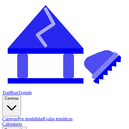
TrailRunTemple
Carreras
Carreras
Por modalidad
Guías temáticas
Calendario