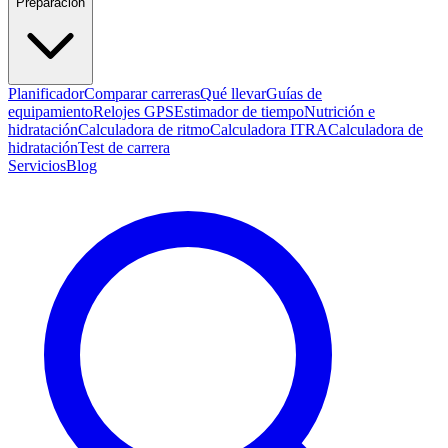
Preparación
Planificador
Comparar carreras
Qué llevar
Guías de
equipamiento
Relojes GPS
Estimador de tiempo
Nutrición e
hidratación
Calculadora de ritmo
Calculadora ITRA
Calculadora de
hidratación
Test de carrera
Servicios
Blog