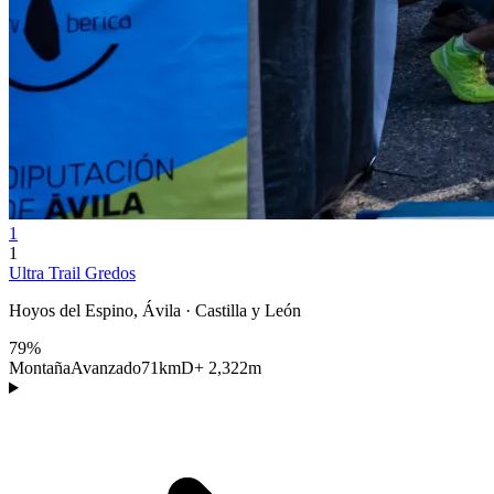
1
1
Ultra Trail Gredos
Hoyos del Espino, Ávila · Castilla y León
79%
Montaña
Avanzado
71km
D+ 2,322m