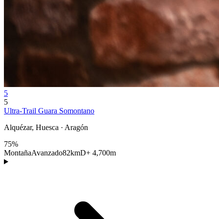
5
5
Ultra-Trail Guara Somontano
Alquézar, Huesca · Aragón
75%
Montaña
Avanzado
82km
D+ 4,700m