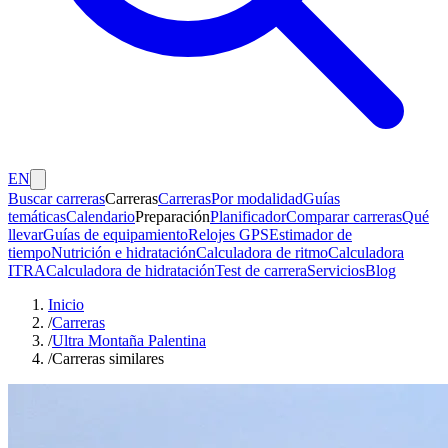
EN
Buscar carreras
Carreras
Carreras
Por modalidad
Guías
temáticas
Calendario
Preparación
Planificador
Comparar carreras
Qué
llevar
Guías de equipamiento
Relojes GPS
Estimador de
tiempo
Nutrición e hidratación
Calculadora de ritmo
Calculadora
ITRA
Calculadora de hidratación
Test de carrera
Servicios
Blog
Inicio
/
Carreras
/
Ultra Montaña Palentina
/
Carreras similares