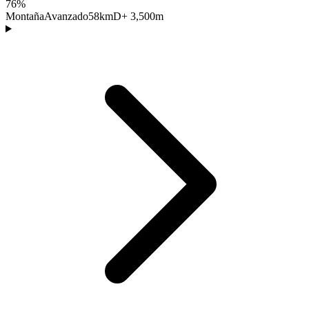
76%
Montaña
Avanzado
58km
D+ 3,500m