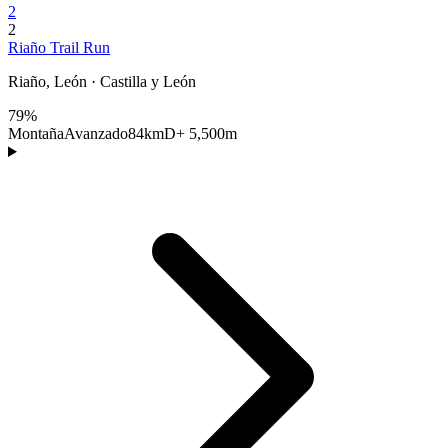
2
2
Riaño Trail Run
Riaño, León · Castilla y León
79%
Montaña
Avanzado
84km
D+ 5,500m