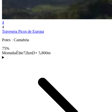
4
4
Travesera Picos de Europa
Potes · Cantabria
75%
Montaña
Élite
72km
D+ 5,800m