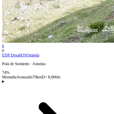
6
6
EDP DesafiOSOmiedo
Pola de Somiedo · Asturias
74%
Montaña
Avanzado
70km
D+ 8,000m