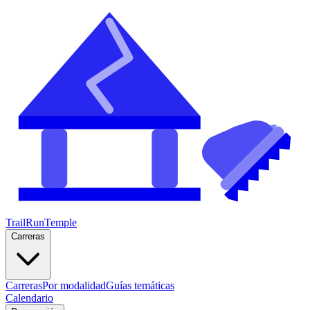
TrailRunTemple
Carreras
Carreras
Por modalidad
Guías temáticas
Calendario