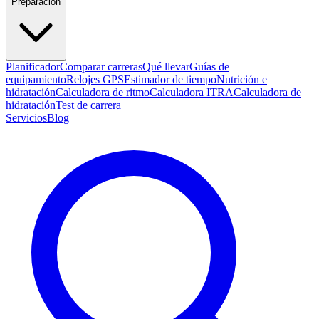
Preparación
Planificador
Comparar carreras
Qué llevar
Guías de
equipamiento
Relojes GPS
Estimador de tiempo
Nutrición e
hidratación
Calculadora de ritmo
Calculadora ITRA
Calculadora de
hidratación
Test de carrera
Servicios
Blog