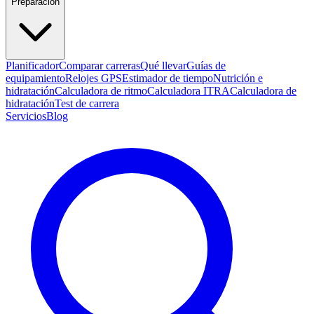
Preparación
Planificador
Comparar carreras
Qué llevar
Guías de
equipamiento
Relojes GPS
Estimador de tiempo
Nutrición e
hidratación
Calculadora de ritmo
Calculadora ITRA
Calculadora de
hidratación
Test de carrera
Servicios
Blog