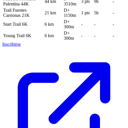
44 km
3 pts
9h
-
Palentina 44K
3510m
Trail Fuentes
D+
21 km
1 pts
5h
-
Carrionas 21K
1150m
D+
Start Trail 6K
6 km
-
-
-
300m
D+
Young Trail 6K
6 km
-
-
-
300m
Inscribirse