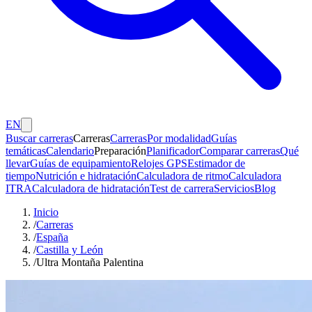
EN
Buscar carreras
Carreras
Carreras
Por modalidad
Guías
temáticas
Calendario
Preparación
Planificador
Comparar carreras
Qué
llevar
Guías de equipamiento
Relojes GPS
Estimador de
tiempo
Nutrición e hidratación
Calculadora de ritmo
Calculadora
ITRA
Calculadora de hidratación
Test de carrera
Servicios
Blog
Inicio
/
Carreras
/
España
/
Castilla y León
/
Ultra Montaña Palentina