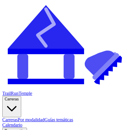
TrailRunTemple
Carreras
Carreras
Por modalidad
Guías temáticas
Calendario