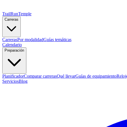
TrailRunTemple
Carreras
Carreras
Por modalidad
Guías temáticas
Calendario
Preparación
Planificador
Comparar carreras
Qué llevar
Guías de equipamiento
Reloj
Servicios
Blog