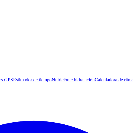
es GPS
Estimador de tiempo
Nutrición e hidratación
Calculadora de ritm