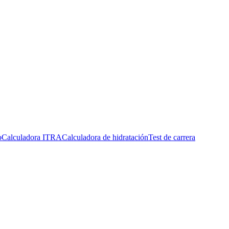
o
Calculadora ITRA
Calculadora de hidratación
Test de carrera