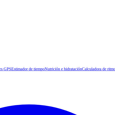
es GPS
Estimador de tiempo
Nutrición e hidratación
Calculadora de ritm