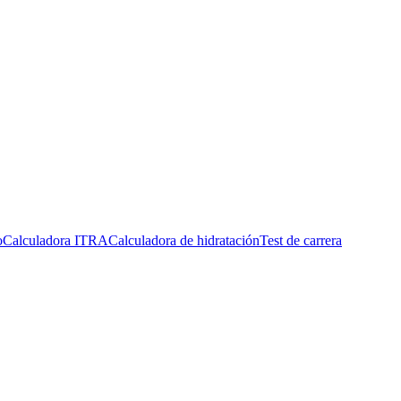
o
Calculadora ITRA
Calculadora de hidratación
Test de carrera