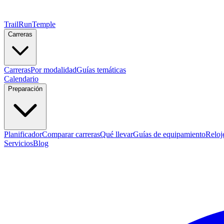
TrailRunTemple
Carreras
Carreras
Por modalidad
Guías temáticas
Calendario
Preparación
Planificador
Comparar carreras
Qué llevar
Guías de equipamiento
Reloj
Servicios
Blog