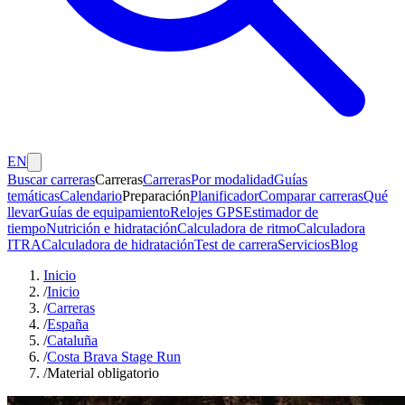
EN
Buscar carreras
Carreras
Carreras
Por modalidad
Guías
temáticas
Calendario
Preparación
Planificador
Comparar carreras
Qué
llevar
Guías de equipamiento
Relojes GPS
Estimador de
tiempo
Nutrición e hidratación
Calculadora de ritmo
Calculadora
ITRA
Calculadora de hidratación
Test de carrera
Servicios
Blog
Inicio
/
Inicio
/
Carreras
/
España
/
Cataluña
/
Costa Brava Stage Run
/
Material obligatorio