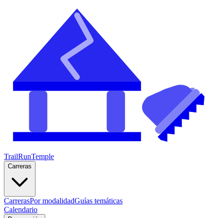
TrailRunTemple
Carreras
Carreras
Por modalidad
Guías temáticas
Calendario