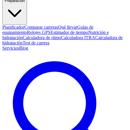
Preparación
Planificador
Comparar carreras
Qué llevar
Guías de
equipamiento
Relojes GPS
Estimador de tiempo
Nutrición e
hidratación
Calculadora de ritmo
Calculadora ITRA
Calculadora de
hidratación
Test de carrera
Servicios
Blog