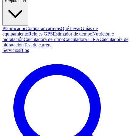
Preparación
Planificador
Comparar carreras
Qué llevar
Guías de
equipamiento
Relojes GPS
Estimador de tiempo
Nutrición e
hidratación
Calculadora de ritmo
Calculadora ITRA
Calculadora de
hidratación
Test de carrera
Servicios
Blog