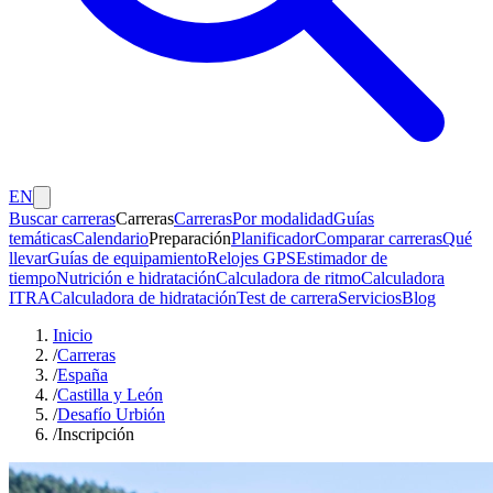
EN
Buscar carreras
Carreras
Carreras
Por modalidad
Guías
temáticas
Calendario
Preparación
Planificador
Comparar carreras
Qué
llevar
Guías de equipamiento
Relojes GPS
Estimador de
tiempo
Nutrición e hidratación
Calculadora de ritmo
Calculadora
ITRA
Calculadora de hidratación
Test de carrera
Servicios
Blog
Inicio
/
Carreras
/
España
/
Castilla y León
/
Desafío Urbión
/
Inscripción