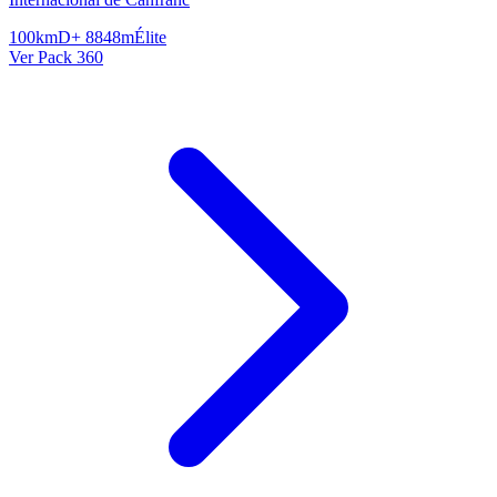
100km
D+ 8848m
Élite
Ver Pack 360