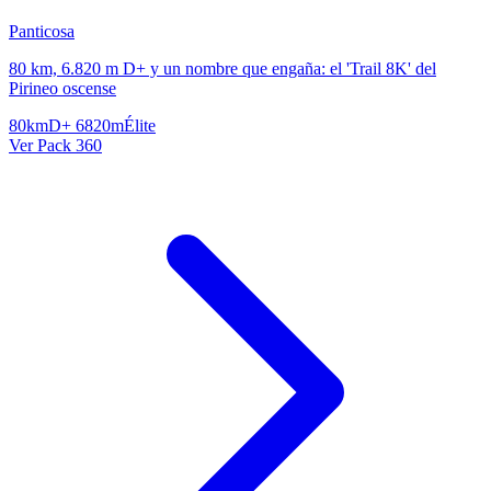
Panticosa
80 km, 6.820 m D+ y un nombre que engaña: el 'Trail 8K' del
Pirineo oscense
80km
D+ 6820m
Élite
Ver Pack 360