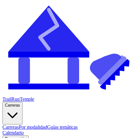
TrailRunTemple
Carreras
Carreras
Por modalidad
Guías temáticas
Calendario