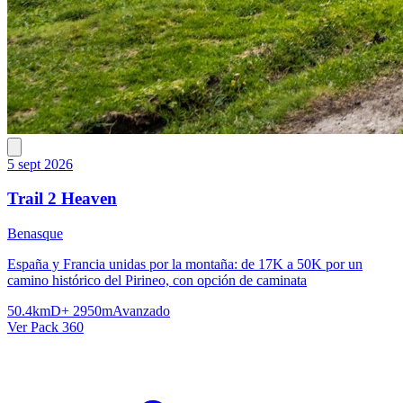
5 sept 2026
Trail 2 Heaven
Benasque
España y Francia unidas por la montaña: de 17K a 50K por un
camino histórico del Pirineo, con opción de caminata
50.4km
D+ 2950m
Avanzado
Ver Pack 360