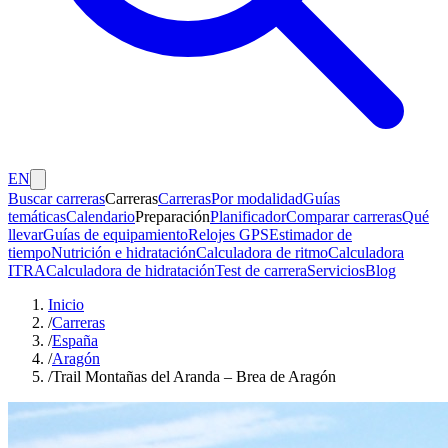
EN
Buscar carreras
Carreras
Carreras
Por modalidad
Guías
temáticas
Calendario
Preparación
Planificador
Comparar carreras
Qué
llevar
Guías de equipamiento
Relojes GPS
Estimador de
tiempo
Nutrición e hidratación
Calculadora de ritmo
Calculadora
ITRA
Calculadora de hidratación
Test de carrera
Servicios
Blog
Inicio
/
Carreras
/
España
/
Aragón
/
Trail Montañas del Aranda – Brea de Aragón