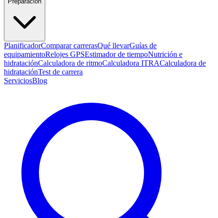
Preparación
Planificador
Comparar carreras
Qué llevar
Guías de
equipamiento
Relojes GPS
Estimador de tiempo
Nutrición e
hidratación
Calculadora de ritmo
Calculadora ITRA
Calculadora de
hidratación
Test de carrera
Servicios
Blog