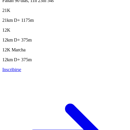
Faltan 90 días, 11h 23m 53s
21K
21km
D+ 1175m
12K
12km
D+ 375m
12K Marcha
12km
D+ 375m
Inscribirse