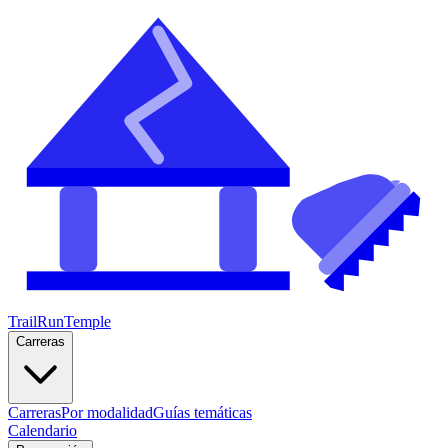
TrailRunTemple
Carreras
Carreras
Por modalidad
Guías temáticas
Calendario