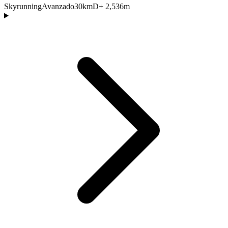
Skyrunning
Avanzado
30km
D+ 2,536m