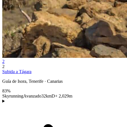
2
2
Subida a Tágara
Guía de Isora, Tenerife · Canarias
83%
Skyrunning
Avanzado
32km
D+ 2,029m