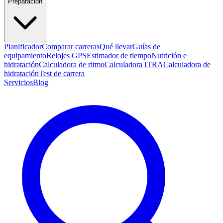
Preparación
Planificador
Comparar carreras
Qué llevar
Guías de
equipamiento
Relojes GPS
Estimador de tiempo
Nutrición e
hidratación
Calculadora de ritmo
Calculadora ITRA
Calculadora de
hidratación
Test de carrera
Servicios
Blog