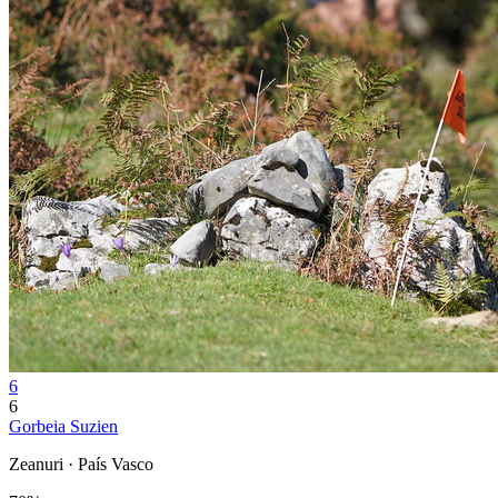
6
6
Gorbeia Suzien
Zeanuri · País Vasco