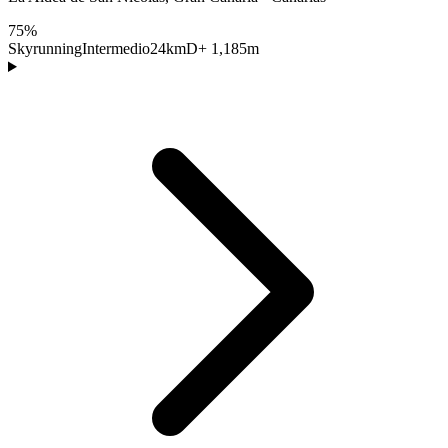
75%
Skyrunning
Intermedio
24km
D+ 1,185m