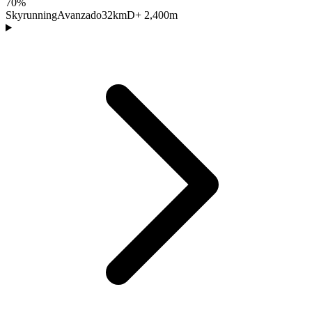
70%
Skyrunning
Avanzado
32km
D+ 2,400m