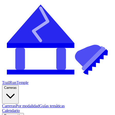
TrailRunTemple
Carreras
Carreras
Por modalidad
Guías temáticas
Calendario