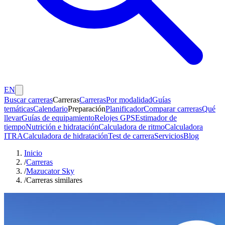
EN
Buscar carreras
Carreras
Carreras
Por modalidad
Guías
temáticas
Calendario
Preparación
Planificador
Comparar carreras
Qué
llevar
Guías de equipamiento
Relojes GPS
Estimador de
tiempo
Nutrición e hidratación
Calculadora de ritmo
Calculadora
ITRA
Calculadora de hidratación
Test de carrera
Servicios
Blog
Inicio
/
Carreras
/
Mazucator Sky
/
Carreras similares