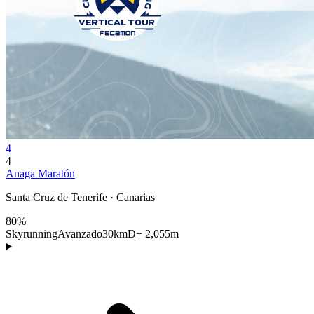
4
4
Anaga Maratón
Santa Cruz de Tenerife · Canarias
80%
Skyrunning
Avanzado
30km
D+ 2,055m