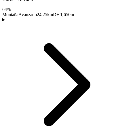
64%
Montaña
Avanzado
24.25km
D+ 1,650m