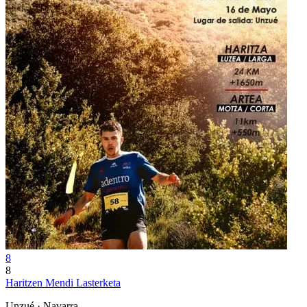
8
8
Haritzen Mendi Lasterketa
Unzué · Navarra