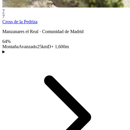
7
7
Cross de la Pedriza
Manzanares el Real · Comunidad de Madrid
64%
Montaña
Avanzado
25km
D+ 1,600m