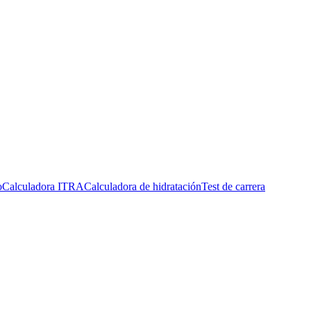
o
Calculadora ITRA
Calculadora de hidratación
Test de carrera