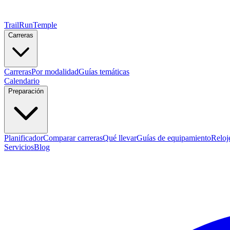
TrailRunTemple
Carreras
Carreras
Por modalidad
Guías temáticas
Calendario
Preparación
Planificador
Comparar carreras
Qué llevar
Guías de equipamiento
Reloj
Servicios
Blog