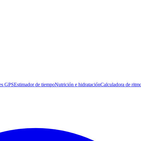
es GPS
Estimador de tiempo
Nutrición e hidratación
Calculadora de ritm