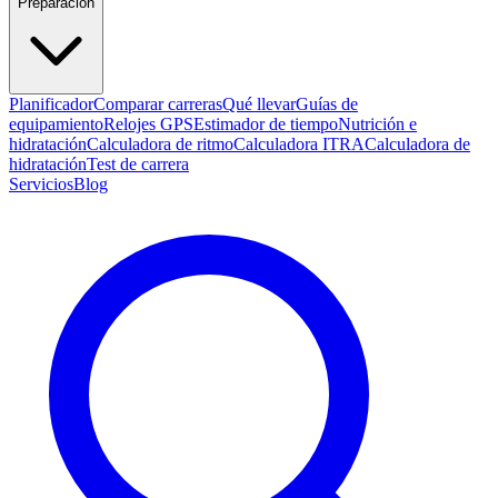
Preparación
Planificador
Comparar carreras
Qué llevar
Guías de
equipamiento
Relojes GPS
Estimador de tiempo
Nutrición e
hidratación
Calculadora de ritmo
Calculadora ITRA
Calculadora de
hidratación
Test de carrera
Servicios
Blog