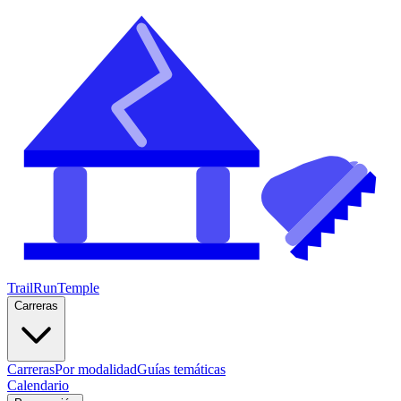
TrailRunTemple
Carreras
Carreras
Por modalidad
Guías temáticas
Calendario