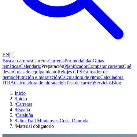
EN
Buscar carreras
Carreras
Carreras
Por modalidad
Guías
temáticas
Calendario
Preparación
Planificador
Comparar carreras
Qué
llevar
Guías de equipamiento
Relojes GPS
Estimador de
tiempo
Nutrición e hidratación
Calculadora de ritmo
Calculadora
ITRA
Calculadora de hidratación
Test de carrera
Servicios
Blog
Inicio
/
Inicio
/
Carreras
/
España
/
Cataluña
/
Ultra Trail Muntanyes Costa Daurada
/
Material obligatorio