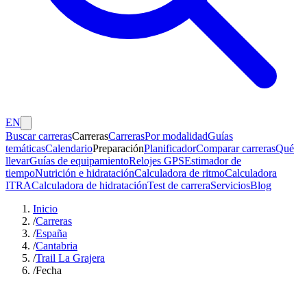
EN
Buscar carreras
Carreras
Carreras
Por modalidad
Guías
temáticas
Calendario
Preparación
Planificador
Comparar carreras
Qué
llevar
Guías de equipamiento
Relojes GPS
Estimador de
tiempo
Nutrición e hidratación
Calculadora de ritmo
Calculadora
ITRA
Calculadora de hidratación
Test de carrera
Servicios
Blog
Inicio
/
Carreras
/
España
/
Cantabria
/
Trail La Grajera
/
Fecha