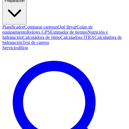
Preparación
Planificador
Comparar carreras
Qué llevar
Guías de
equipamiento
Relojes GPS
Estimador de tiempo
Nutrición e
hidratación
Calculadora de ritmo
Calculadora ITRA
Calculadora de
hidratación
Test de carrera
Servicios
Blog