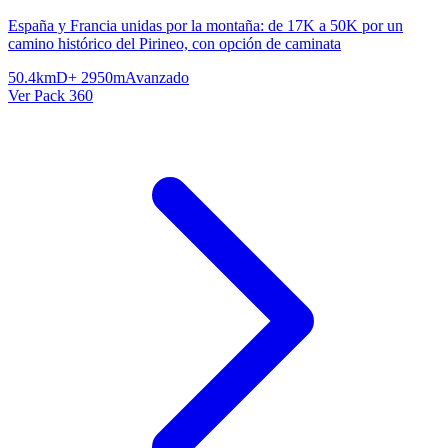
España y Francia unidas por la montaña: de 17K a 50K por un
camino histórico del Pirineo, con opción de caminata
50.4km
D+ 2950m
Avanzado
Ver Pack 360