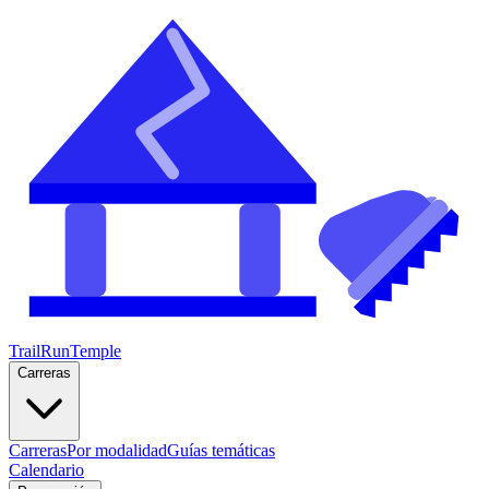
TrailRunTemple
Carreras
Carreras
Por modalidad
Guías temáticas
Calendario