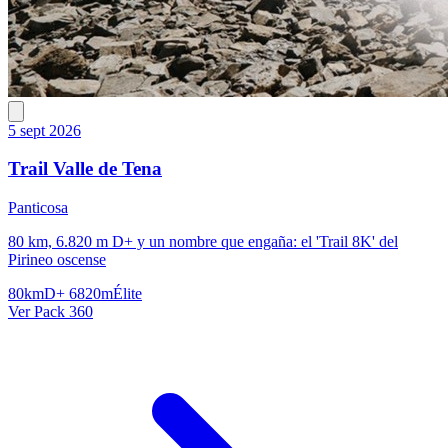
5 sept 2026
Trail Valle de Tena
Panticosa
80 km, 6.820 m D+ y un nombre que engaña: el 'Trail 8K' del
Pirineo oscense
80km
D+ 6820m
Élite
Ver Pack 360