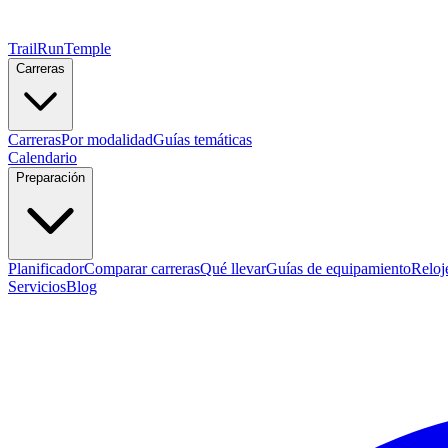
TrailRunTemple
Carreras
Carreras
Por modalidad
Guías temáticas
Calendario
Preparación
Planificador
Comparar carreras
Qué llevar
Guías de equipamiento
Reloj
Servicios
Blog