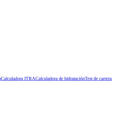
o
Calculadora ITRA
Calculadora de hidratación
Test de carrera