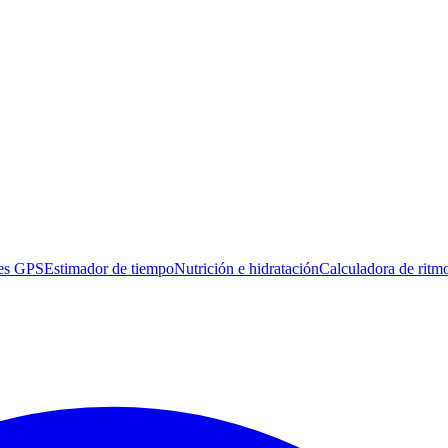
es GPS
Estimador de tiempo
Nutrición e hidratación
Calculadora de ritm