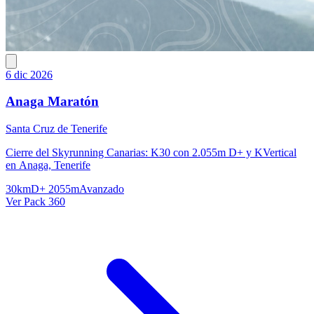
6 dic 2026
Anaga Maratón
Santa Cruz de Tenerife
Cierre del Skyrunning Canarias: K30 con 2.055m D+ y KVertical
en Anaga, Tenerife
30km
D+ 2055m
Avanzado
Ver Pack 360