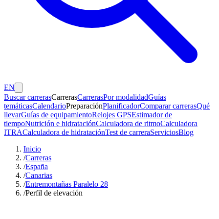
EN
Buscar carreras
Carreras
Carreras
Por modalidad
Guías
temáticas
Calendario
Preparación
Planificador
Comparar carreras
Qué
llevar
Guías de equipamiento
Relojes GPS
Estimador de
tiempo
Nutrición e hidratación
Calculadora de ritmo
Calculadora
ITRA
Calculadora de hidratación
Test de carrera
Servicios
Blog
Inicio
/
Carreras
/
España
/
Canarias
/
Entremontañas Paralelo 28
/
Perfil de elevación