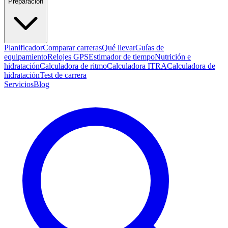
Preparación
Planificador
Comparar carreras
Qué llevar
Guías de
equipamiento
Relojes GPS
Estimador de tiempo
Nutrición e
hidratación
Calculadora de ritmo
Calculadora ITRA
Calculadora de
hidratación
Test de carrera
Servicios
Blog