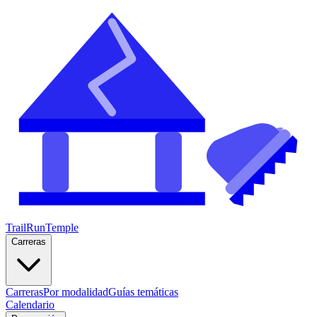
TrailRunTemple
Carreras
Carreras
Por modalidad
Guías temáticas
Calendario