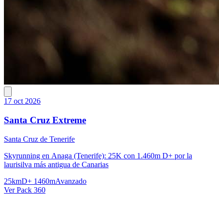
17 oct 2026
Santa Cruz Extreme
Santa Cruz de Tenerife
Skyrunning en Anaga (Tenerife): 25K con 1.460m D+ por la
laurisilva más antigua de Canarias
25km
D+ 1460m
Avanzado
Ver Pack 360