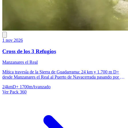
1 nov 2026
Cross de los 3 Refugios
Manzanares el Real
Mítica travesía de la Sierra de Guadarrama: 24 km y 1.700 m D+
desde Manzanares el Real al Puerto de Navacerrada pasando por La
Pedriza y la Maliciosa
24km
D+ 1700m
Avanzado
Ver Pack 360