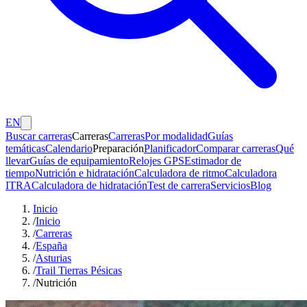
EN
Buscar carreras
Carreras
Carreras
Por modalidad
Guías
temáticas
Calendario
Preparación
Planificador
Comparar carreras
Qué
llevar
Guías de equipamiento
Relojes GPS
Estimador de
tiempo
Nutrición e hidratación
Calculadora de ritmo
Calculadora
ITRA
Calculadora de hidratación
Test de carrera
Servicios
Blog
Inicio
/
Inicio
/
Carreras
/
España
/
Asturias
/
Trail Tierras Pésicas
/
Nutrición