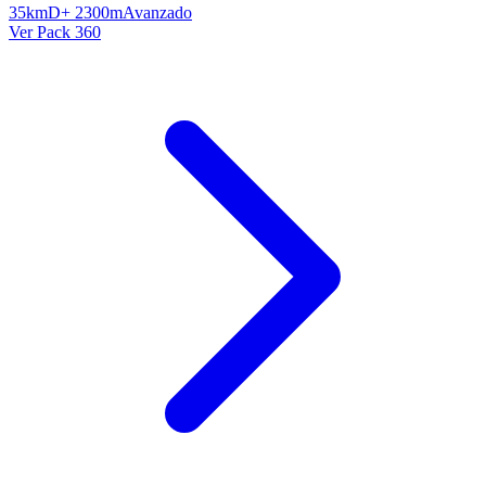
35km
D+ 2300m
Avanzado
Ver Pack 360