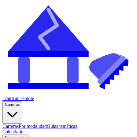
TrailRunTemple
Carreras
Carreras
Por modalidad
Guías temáticas
Calendario