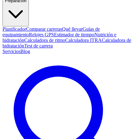
Preparación
Planificador
Comparar carreras
Qué llevar
Guías de
equipamiento
Relojes GPS
Estimador de tiempo
Nutrición e
hidratación
Calculadora de ritmo
Calculadora ITRA
Calculadora de
hidratación
Test de carrera
Servicios
Blog