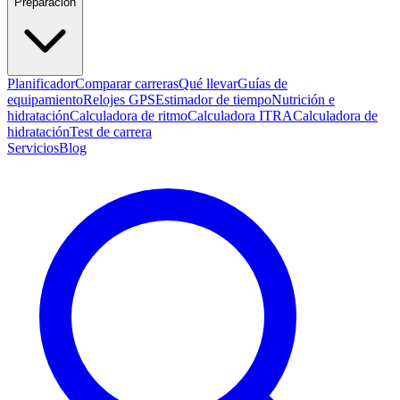
Preparación
Planificador
Comparar carreras
Qué llevar
Guías de
equipamiento
Relojes GPS
Estimador de tiempo
Nutrición e
hidratación
Calculadora de ritmo
Calculadora ITRA
Calculadora de
hidratación
Test de carrera
Servicios
Blog