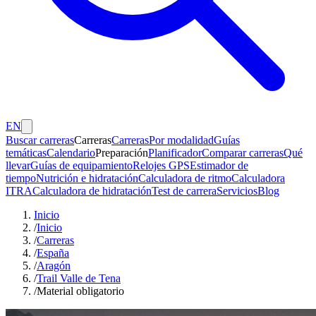
EN
Buscar carreras
Carreras
Carreras
Por modalidad
Guías
temáticas
Calendario
Preparación
Planificador
Comparar carreras
Qué
llevar
Guías de equipamiento
Relojes GPS
Estimador de
tiempo
Nutrición e hidratación
Calculadora de ritmo
Calculadora
ITRA
Calculadora de hidratación
Test de carrera
Servicios
Blog
Inicio
/
Inicio
/
Carreras
/
España
/
Aragón
/
Trail Valle de Tena
/
Material obligatorio