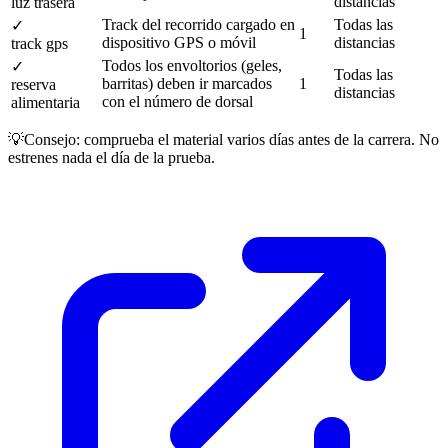
distancias
luz trasera
Track del recorrido cargado en
Todas las
✓
1
dispositivo GPS o móvil
distancias
track gps
Todos los envoltorios (geles,
✓
Todas las
barritas) deben ir marcados
1
reserva
distancias
con el número de dorsal
alimentaria
💡
Consejo: comprueba el material varios días antes de la carrera. No
estrenes nada el día de la prueba.