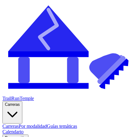
TrailRunTemple
Carreras
Carreras
Por modalidad
Guías temáticas
Calendario