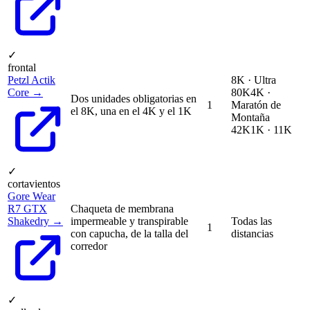
✓
frontal
Petzl Actik
8K · Ultra
Core →
80K
4K ·
Dos unidades obligatorias en
1
Maratón de
el 8K, una en el 4K y el 1K
Montaña
42K
1K · 11K
✓
cortavientos
Gore Wear
R7 GTX
Chaqueta de membrana
Shakedry →
impermeable y transpirable
Todas las
1
con capucha, de la talla del
distancias
corredor
✓