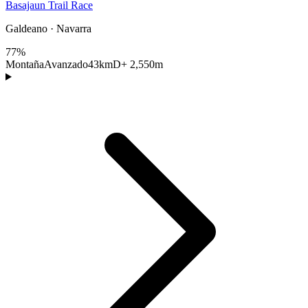
Basajaun Trail Race
Galdeano · Navarra
77%
Montaña
Avanzado
43km
D+ 2,550m