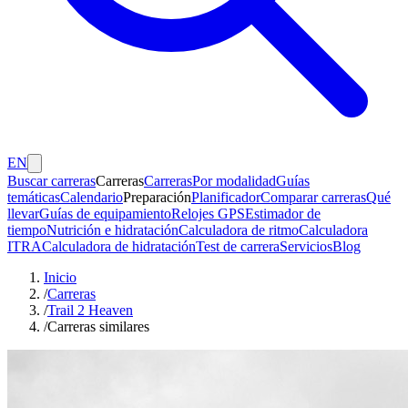
EN
Buscar carreras
Carreras
Carreras
Por modalidad
Guías
temáticas
Calendario
Preparación
Planificador
Comparar carreras
Qué
llevar
Guías de equipamiento
Relojes GPS
Estimador de
tiempo
Nutrición e hidratación
Calculadora de ritmo
Calculadora
ITRA
Calculadora de hidratación
Test de carrera
Servicios
Blog
Inicio
/
Carreras
/
Trail 2 Heaven
/
Carreras similares