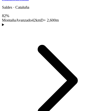
Saldes · Cataluña
82%
Montaña
Avanzado
42km
D+ 2,600m