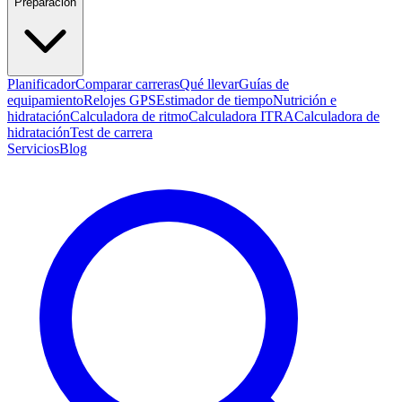
Preparación
Planificador
Comparar carreras
Qué llevar
Guías de
equipamiento
Relojes GPS
Estimador de tiempo
Nutrición e
hidratación
Calculadora de ritmo
Calculadora ITRA
Calculadora de
hidratación
Test de carrera
Servicios
Blog