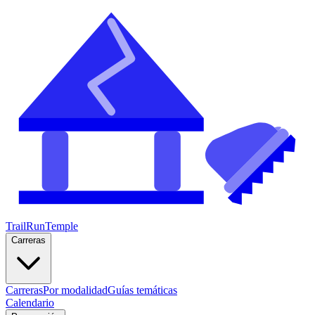
TrailRunTemple
Carreras
Carreras
Por modalidad
Guías temáticas
Calendario