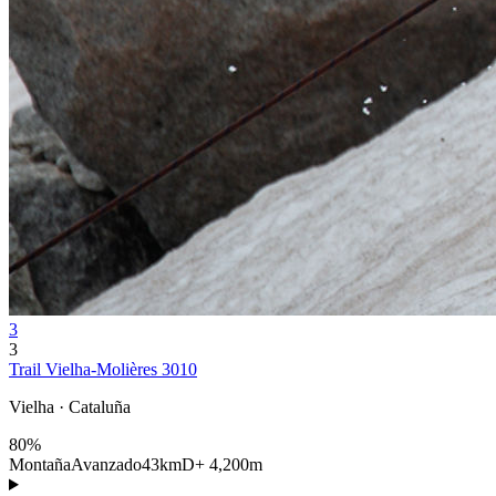
3
3
Trail Vielha-Molières 3010
Vielha · Cataluña
80%
Montaña
Avanzado
43km
D+ 4,200m