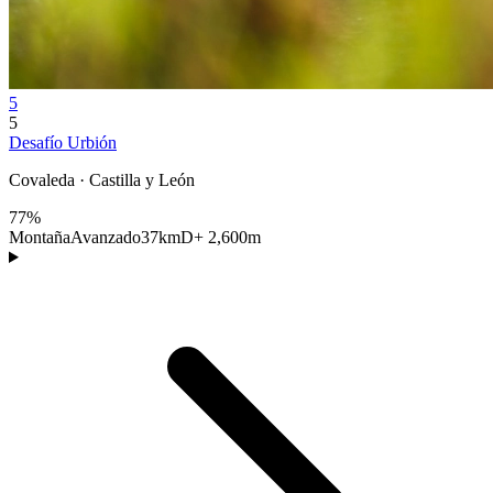
5
5
Desafío Urbión
Covaleda · Castilla y León
77%
Montaña
Avanzado
37km
D+ 2,600m