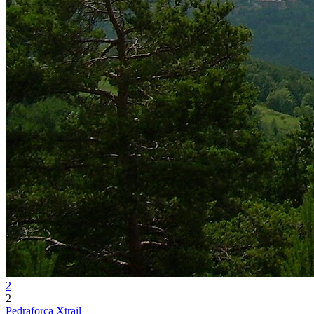
2
2
Pedraforca Xtrail