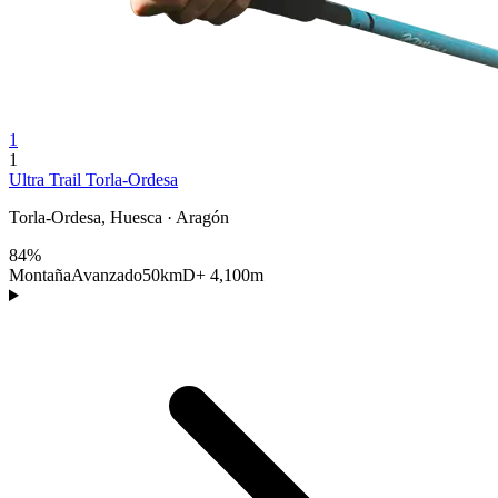
1
1
Ultra Trail Torla-Ordesa
Torla-Ordesa, Huesca · Aragón
84%
Montaña
Avanzado
50km
D+ 4,100m