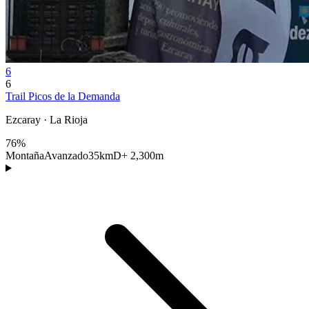
6
6
Trail Picos de la Demanda
Ezcaray · La Rioja
76%
Montaña
Avanzado
35km
D+ 2,300m