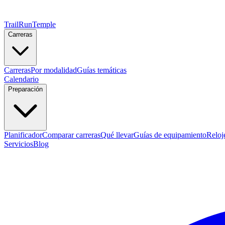
TrailRunTemple
Carreras
Carreras
Por modalidad
Guías temáticas
Calendario
Preparación
Planificador
Comparar carreras
Qué llevar
Guías de equipamiento
Reloj
Servicios
Blog