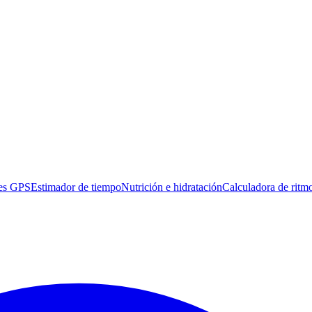
es GPS
Estimador de tiempo
Nutrición e hidratación
Calculadora de ritm