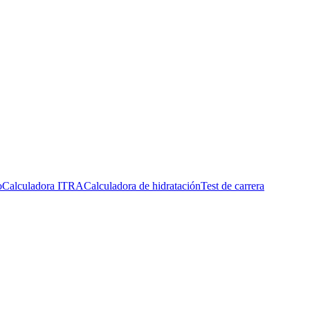
o
Calculadora ITRA
Calculadora de hidratación
Test de carrera