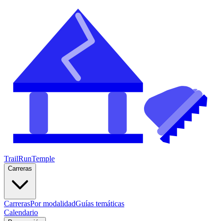
TrailRunTemple
Carreras
Carreras
Por modalidad
Guías temáticas
Calendario