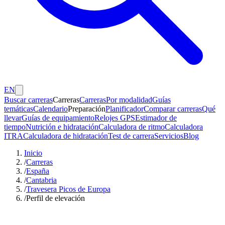
EN
Buscar carreras
Carreras
Carreras
Por modalidad
Guías
temáticas
Calendario
Preparación
Planificador
Comparar carreras
Qué
llevar
Guías de equipamiento
Relojes GPS
Estimador de
tiempo
Nutrición e hidratación
Calculadora de ritmo
Calculadora
ITRA
Calculadora de hidratación
Test de carrera
Servicios
Blog
Inicio
/
Carreras
/
España
/
Cantabria
/
Travesera Picos de Europa
/
Perfil de elevación