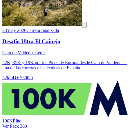
23 may 2026
Carrera finalizada
Desafío Ultra El Cainejo
Caín de Valdeón, León
52K, 35K y 19K por los Picos de Europa desde Caín de Valdeón —
una de las carreras más técnicas de España
52km
D+ 5500m
100K
Élite
Ver Pack 360