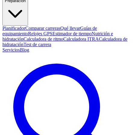
Preparación
Planificador
Comparar carreras
Qué llevar
Guías de
equipamiento
Relojes GPS
Estimador de tiempo
Nutrición e
hidratación
Calculadora de ritmo
Calculadora ITRA
Calculadora de
hidratación
Test de carrera
Servicios
Blog