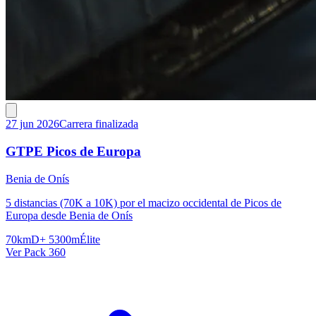
27 jun 2026
Carrera finalizada
GTPE Picos de Europa
Benia de Onís
5 distancias (70K a 10K) por el macizo occidental de Picos de
Europa desde Benia de Onís
70km
D+ 5300m
Élite
Ver Pack 360