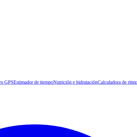
es GPS
Estimador de tiempo
Nutrición e hidratación
Calculadora de ritm