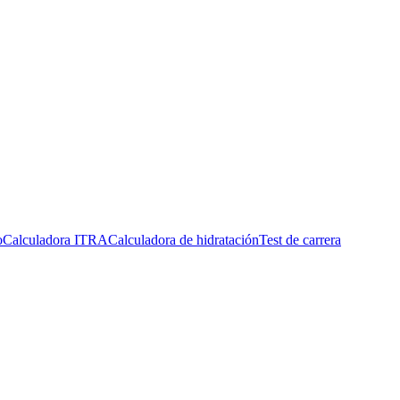
o
Calculadora ITRA
Calculadora de hidratación
Test de carrera