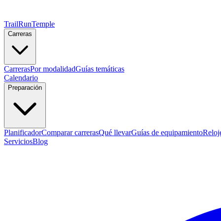
TrailRunTemple
Carreras
Carreras
Por modalidad
Guías temáticas
Calendario
Preparación
Planificador
Comparar carreras
Qué llevar
Guías de equipamiento
Reloj
Servicios
Blog