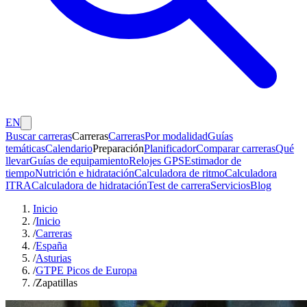
EN
Buscar carreras
Carreras
Carreras
Por modalidad
Guías
temáticas
Calendario
Preparación
Planificador
Comparar carreras
Qué
llevar
Guías de equipamiento
Relojes GPS
Estimador de
tiempo
Nutrición e hidratación
Calculadora de ritmo
Calculadora
ITRA
Calculadora de hidratación
Test de carrera
Servicios
Blog
Inicio
/
Inicio
/
Carreras
/
España
/
Asturias
/
GTPE Picos de Europa
/
Zapatillas