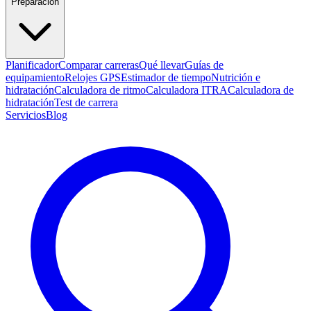
Preparación
Planificador
Comparar carreras
Qué llevar
Guías de
equipamiento
Relojes GPS
Estimador de tiempo
Nutrición e
hidratación
Calculadora de ritmo
Calculadora ITRA
Calculadora de
hidratación
Test de carrera
Servicios
Blog