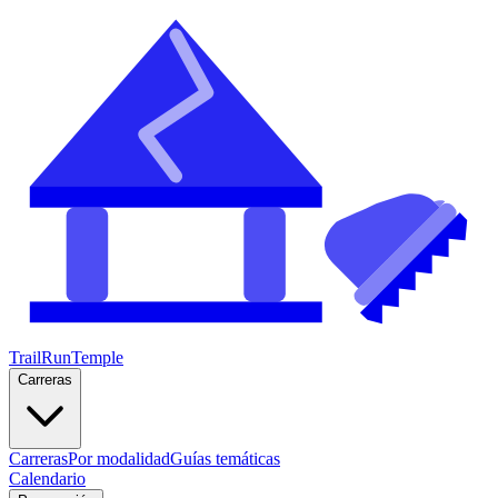
TrailRunTemple
Carreras
Carreras
Por modalidad
Guías temáticas
Calendario