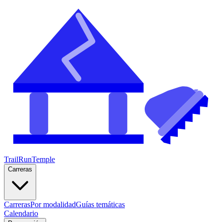
TrailRunTemple
Carreras
Carreras
Por modalidad
Guías temáticas
Calendario