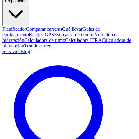
Preparación
Planificador
Comparar carreras
Qué llevar
Guías de
equipamiento
Relojes GPS
Estimador de tiempo
Nutrición e
hidratación
Calculadora de ritmo
Calculadora ITRA
Calculadora de
hidratación
Test de carrera
Servicios
Blog