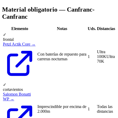
Material obligatorio — Canfranc-
Canfranc
Elemento
Notas
Uds.
Distancias
✓
frontal
Petzl Actik Core →
Ultra
Con baterías de repuesto para
1
100K
Ultra
carreras nocturnas
70K
✓
cortavientos
Salomon Bonatti
WP →
Imprescindible por encima de
Todas las
1
2.000m
distancias