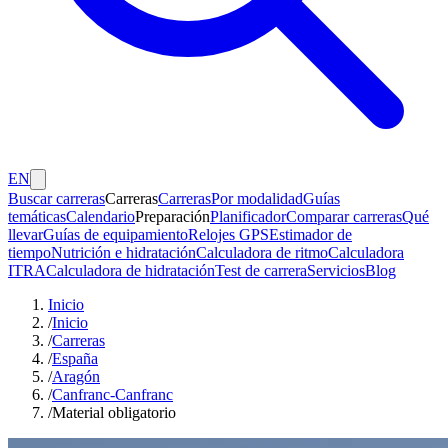
EN
Buscar carreras
Carreras
Carreras
Por modalidad
Guías
temáticas
Calendario
Preparación
Planificador
Comparar carreras
Qué
llevar
Guías de equipamiento
Relojes GPS
Estimador de
tiempo
Nutrición e hidratación
Calculadora de ritmo
Calculadora
ITRA
Calculadora de hidratación
Test de carrera
Servicios
Blog
Inicio
/
Inicio
/
Carreras
/
España
/
Aragón
/
Canfranc-Canfranc
/
Material obligatorio