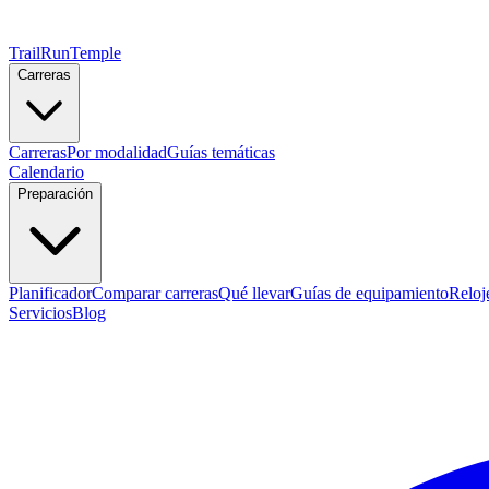
TrailRunTemple
Carreras
Carreras
Por modalidad
Guías temáticas
Calendario
Preparación
Planificador
Comparar carreras
Qué llevar
Guías de equipamiento
Reloj
Servicios
Blog