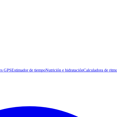
es GPS
Estimador de tiempo
Nutrición e hidratación
Calculadora de ritm