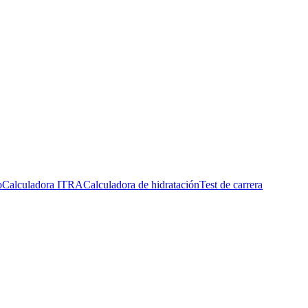
o
Calculadora ITRA
Calculadora de hidratación
Test de carrera