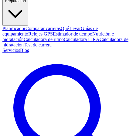
Preparación
Planificador
Comparar carreras
Qué llevar
Guías de
equipamiento
Relojes GPS
Estimador de tiempo
Nutrición e
hidratación
Calculadora de ritmo
Calculadora ITRA
Calculadora de
hidratación
Test de carrera
Servicios
Blog