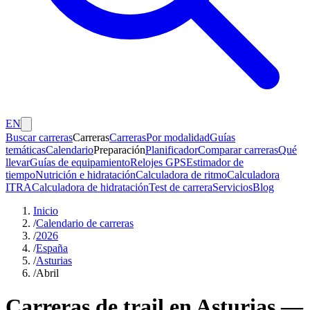
EN
Buscar carreras
Carreras
Carreras
Por modalidad
Guías
temáticas
Calendario
Preparación
Planificador
Comparar carreras
Qué
llevar
Guías de equipamiento
Relojes GPS
Estimador de
tiempo
Nutrición e hidratación
Calculadora de ritmo
Calculadora
ITRA
Calculadora de hidratación
Test de carrera
Servicios
Blog
Inicio
/
Calendario de carreras
/
2026
/
España
/
Asturias
/
Abril
Carreras de trail en Asturias —