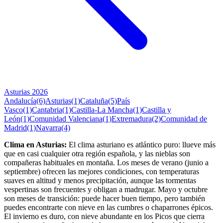
Asturias 2026
Andalucía
(6)
Asturias
(1)
Cataluña
(5)
País
Vasco
(1)
Cantabria
(1)
Castilla-La Mancha
(1)
Castilla y
León
(1)
Comunidad Valenciana
(1)
Extremadura
(2)
Comunidad de
Madrid
(1)
Navarra
(4)
Clima en Asturias:
El clima asturiano es atlántico puro: llueve más
que en casi cualquier otra región española, y las nieblas son
compañeras habituales en montaña. Los meses de verano (junio a
septiembre) ofrecen las mejores condiciones, con temperaturas
suaves en altitud y menos precipitación, aunque las tormentas
vespertinas son frecuentes y obligan a madrugar. Mayo y octubre
son meses de transición: puede hacer buen tiempo, pero también
puedes encontrarte con nieve en las cumbres o chaparrones épicos.
El invierno es duro, con nieve abundante en los Picos que cierra