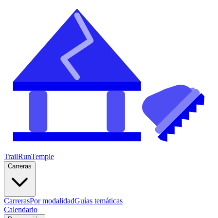
TrailRunTemple
Carreras
Carreras
Por modalidad
Guías temáticas
Calendario