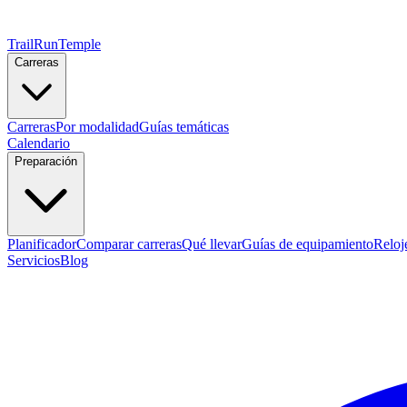
TrailRunTemple
Carreras
Carreras
Por modalidad
Guías temáticas
Calendario
Preparación
Planificador
Comparar carreras
Qué llevar
Guías de equipamiento
Reloj
Servicios
Blog