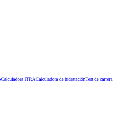
o
Calculadora ITRA
Calculadora de hidratación
Test de carrera