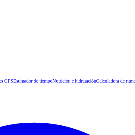
es GPS
Estimador de tiempo
Nutrición e hidratación
Calculadora de ritm