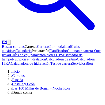
EN
Buscar carreras
Carreras
Carreras
Por modalidad
Guías
temáticas
Calendario
Preparación
Planificador
Comparar carreras
Qué
llevar
Guías de equipamiento
Relojes GPS
Estimador de
tiempo
Nutrición e hidratación
Calculadora de ritmo
Calculadora
ITRA
Calculadora de hidratación
Test de carrera
Servicios
Blog
Inicio
/
Carreras
/
España
/
Castilla y León
/
Las 100 Millas de Boñar – Noche Roja
/
Dónde comer