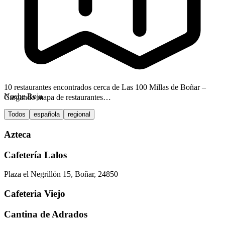
10 restaurantes encontrados cerca de Las 100 Millas de Boñar –
Noche Roja
Cargando mapa de restaurantes…
Todos
española
regional
Azteca
Cafetería Lalos
Plaza el Negrillón 15, Boñar, 24850
Cafeteria Viejo
Cantina de Adrados