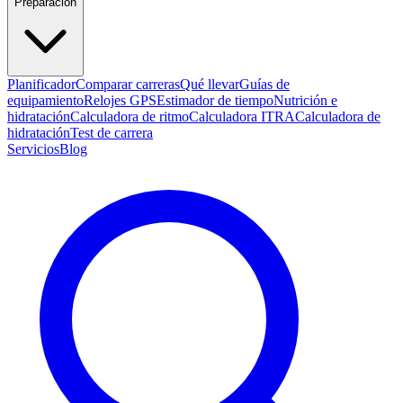
Preparación
Planificador
Comparar carreras
Qué llevar
Guías de
equipamiento
Relojes GPS
Estimador de tiempo
Nutrición e
hidratación
Calculadora de ritmo
Calculadora ITRA
Calculadora de
hidratación
Test de carrera
Servicios
Blog