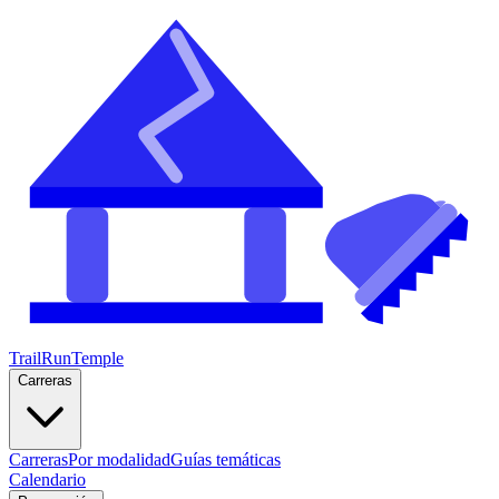
TrailRunTemple
Carreras
Carreras
Por modalidad
Guías temáticas
Calendario