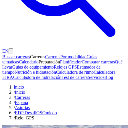
EN
Buscar carreras
Carreras
Carreras
Por modalidad
Guías
temáticas
Calendario
Preparación
Planificador
Comparar carreras
Qué
llevar
Guías de equipamiento
Relojes GPS
Estimador de
tiempo
Nutrición e hidratación
Calculadora de ritmo
Calculadora
ITRA
Calculadora de hidratación
Test de carrera
Servicios
Blog
Inicio
/
Inicio
/
Carreras
/
España
/
Asturias
/
EDP DesafiOSOmiedo
/
Reloj GPS