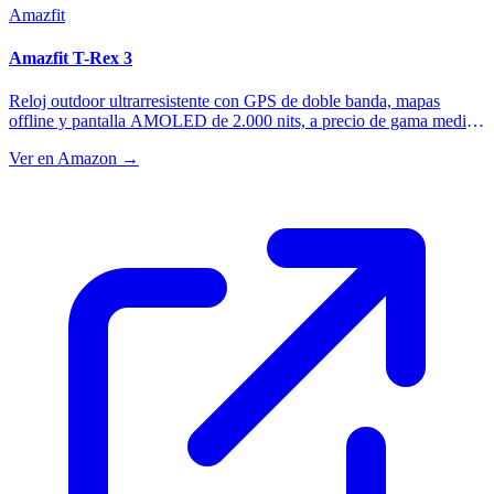
Amazfit
Amazfit T-Rex 3
Reloj outdoor ultrarresistente con GPS de doble banda, mapas
offline y pantalla AMOLED de 2.000 nits, a precio de gama media.
42 h en modo de máxima precisión y hasta 27 días en uso diario.
Ver en Amazon →
Norma militar, resistencia al agua de 100 m y música a bordo.
Robustez tipo Garmin Instinct por mucho menos.