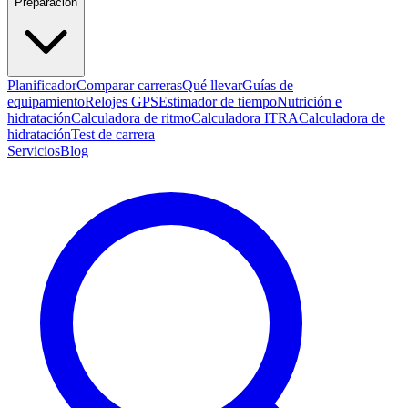
Preparación
Planificador
Comparar carreras
Qué llevar
Guías de
equipamiento
Relojes GPS
Estimador de tiempo
Nutrición e
hidratación
Calculadora de ritmo
Calculadora ITRA
Calculadora de
hidratación
Test de carrera
Servicios
Blog