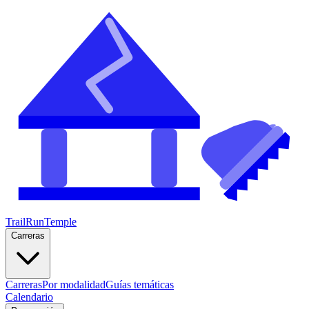
TrailRunTemple
Carreras
Carreras
Por modalidad
Guías temáticas
Calendario