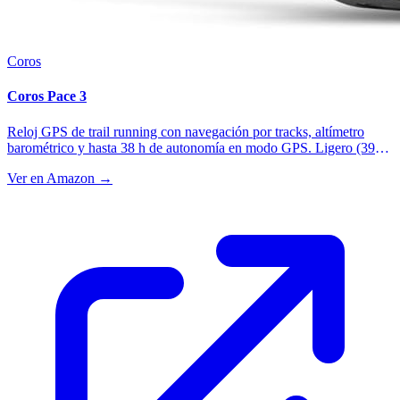
Coros
Coros Pace 3
Reloj GPS de trail running con navegación por tracks, altímetro
barométrico y hasta 38 h de autonomía en modo GPS. Ligero (39
g), preciso y con mapas offline. La mejor relación calidad-precio
Ver en Amazon →
para orientación en montaña.