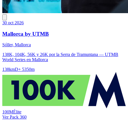
30 oct 2026
Mallorca by UTMB
Sóller, Mallorca
138K, 104K, 56K y 26K por la Serra de Tramuntana — UTMB
World Series en Mallorca
138km
D+ 5350m
100M
Élite
Ver Pack 360