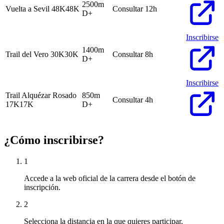
2500m
Vuelta a Sevil 48K
48K
Consultar
12h
D+
Inscribirse
1400m
Trail del Vero 30K
30K
Consultar
8h
D+
Inscribirse
Trail Alquézar Rosado
850m
Consultar
4h
17K
17K
D+
¿Cómo inscribirse?
1
Accede a la web oficial de la carrera desde el botón de
inscripción.
2
Selecciona la distancia en la que quieres participar.