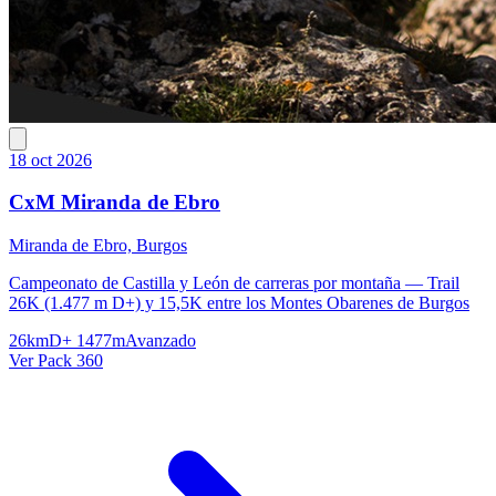
18 oct 2026
CxM Miranda de Ebro
Miranda de Ebro, Burgos
Campeonato de Castilla y León de carreras por montaña — Trail
26K (1.477 m D+) y 15,5K entre los Montes Obarenes de Burgos
26km
D+ 1477m
Avanzado
Ver Pack 360