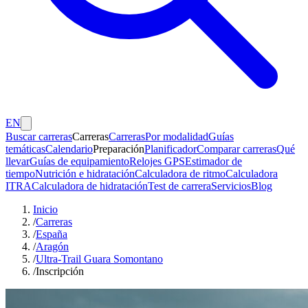
EN
Buscar carreras
Carreras
Carreras
Por modalidad
Guías
temáticas
Calendario
Preparación
Planificador
Comparar carreras
Qué
llevar
Guías de equipamiento
Relojes GPS
Estimador de
tiempo
Nutrición e hidratación
Calculadora de ritmo
Calculadora
ITRA
Calculadora de hidratación
Test de carrera
Servicios
Blog
Inicio
/
Carreras
/
España
/
Aragón
/
Ultra-Trail Guara Somontano
/
Inscripción