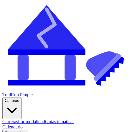
TrailRunTemple
Carreras
Carreras
Por modalidad
Guías temáticas
Calendario