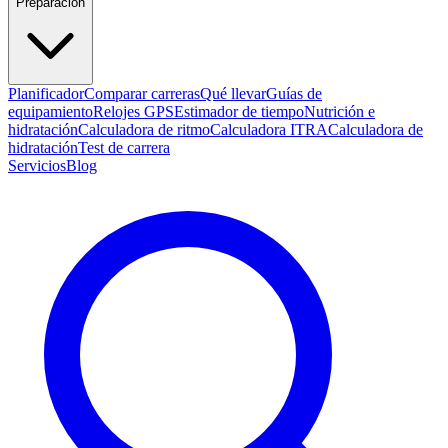
Preparación
Planificador
Comparar carreras
Qué llevar
Guías de
equipamiento
Relojes GPS
Estimador de tiempo
Nutrición e
hidratación
Calculadora de ritmo
Calculadora ITRA
Calculadora de
hidratación
Test de carrera
Servicios
Blog