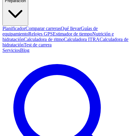
Preparación
Planificador
Comparar carreras
Qué llevar
Guías de
equipamiento
Relojes GPS
Estimador de tiempo
Nutrición e
hidratación
Calculadora de ritmo
Calculadora ITRA
Calculadora de
hidratación
Test de carrera
Servicios
Blog