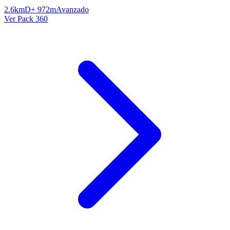
2.6km
D+ 972m
Avanzado
Ver Pack 360