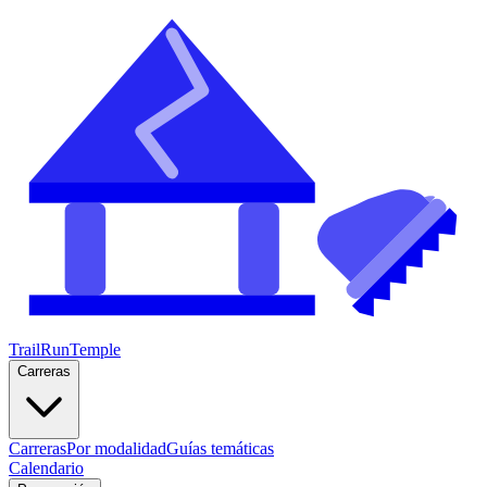
TrailRunTemple
Carreras
Carreras
Por modalidad
Guías temáticas
Calendario