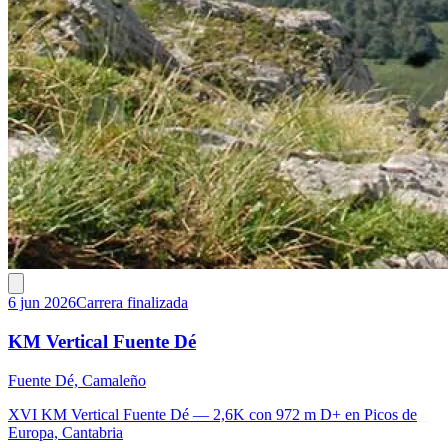
6 jun 2026
Carrera finalizada
KM Vertical Fuente Dé
Fuente Dé, Camaleño
XVI KM Vertical Fuente Dé — 2,6K con 972 m D+ en Picos de
Europa, Cantabria