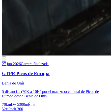
27 jun 2026
Carrera finalizada
GTPE Picos de Europa
Benia de Onís
5 distancias (70K a 10K) por el macizo occidental de Picos de
Europa desde Benia de Onís
70km
D+ 5300m
Élite
Ver Pack 360