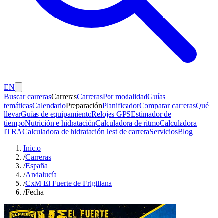
EN
Buscar carreras
Carreras
Carreras
Por modalidad
Guías
temáticas
Calendario
Preparación
Planificador
Comparar carreras
Qué
llevar
Guías de equipamiento
Relojes GPS
Estimador de
tiempo
Nutrición e hidratación
Calculadora de ritmo
Calculadora
ITRA
Calculadora de hidratación
Test de carrera
Servicios
Blog
Inicio
/
Carreras
/
España
/
Andalucía
/
CxM El Fuerte de Frigiliana
/
Fecha