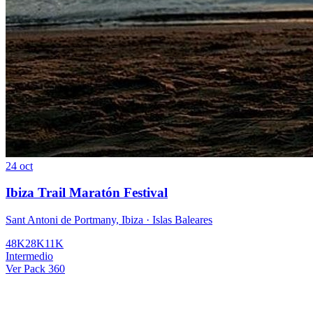
24 oct
Ibiza Trail Maratón Festival
Sant Antoni de Portmany, Ibiza · Islas Baleares
48K
28K
11K
Intermedio
Ver Pack 360