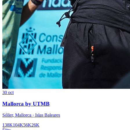
30 oct
Mallorca by UTMB
Sóller, Mallorca · Islas Baleares
138K
104K
56K
26K