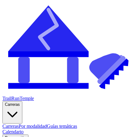
TrailRunTemple
Carreras
Carreras
Por modalidad
Guías temáticas
Calendario