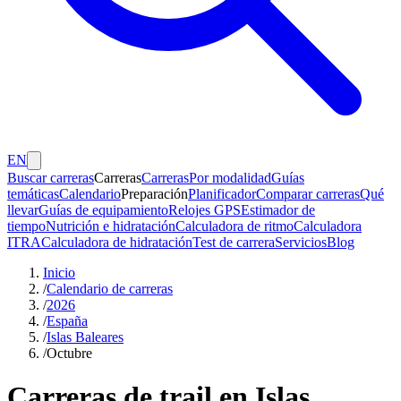
EN
Buscar carreras
Carreras
Carreras
Por modalidad
Guías
temáticas
Calendario
Preparación
Planificador
Comparar carreras
Qué
llevar
Guías de equipamiento
Relojes GPS
Estimador de
tiempo
Nutrición e hidratación
Calculadora de ritmo
Calculadora
ITRA
Calculadora de hidratación
Test de carrera
Servicios
Blog
Inicio
/
Calendario de carreras
/
2026
/
España
/
Islas Baleares
/
Octubre
Carreras de trail en Islas