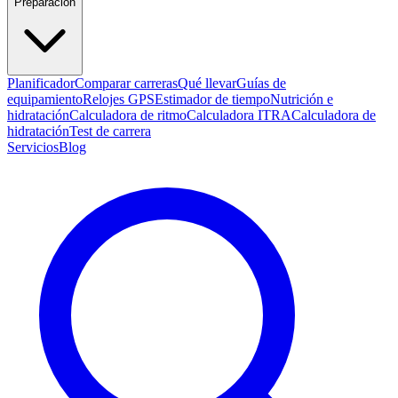
Preparación
Planificador
Comparar carreras
Qué llevar
Guías de
equipamiento
Relojes GPS
Estimador de tiempo
Nutrición e
hidratación
Calculadora de ritmo
Calculadora ITRA
Calculadora de
hidratación
Test de carrera
Servicios
Blog