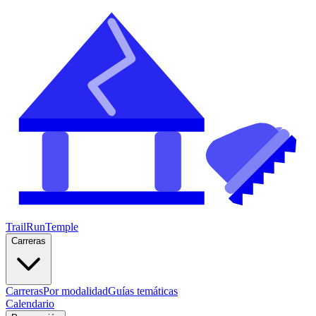
TrailRunTemple
Carreras
Carreras
Por modalidad
Guías temáticas
Calendario