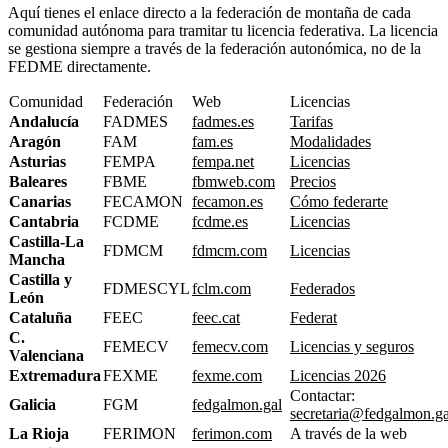
Aquí tienes el enlace directo a la federación de montaña de cada
comunidad autónoma para tramitar tu licencia federativa. La licencia
se gestiona siempre a través de la federación autonómica, no de la
FEDME directamente.
Comunidad
Federación
Web
Licencias
Andalucía
FADMES
fadmes.es
Tarifas
Aragón
FAM
fam.es
Modalidades
Asturias
FEMPA
fempa.net
Licencias
Baleares
FBME
fbmweb.com
Precios
Canarias
FECAMON
fecamon.es
Cómo federarte
Cantabria
FCDME
fcdme.es
Licencias
Castilla-La
FDMCM
fdmcm.com
Licencias
Mancha
Castilla y
FDMESCYL
fclm.com
Federados
León
Cataluña
FEEC
feec.cat
Federat
C.
FEMECV
femecv.com
Licencias y seguros
Valenciana
Extremadura
FEXME
fexme.com
Licencias 2026
Contactar:
Galicia
FGM
fedgalmon.gal
secretaria@fedgalmon.ga
La Rioja
FERIMON
ferimon.com
A través de la web