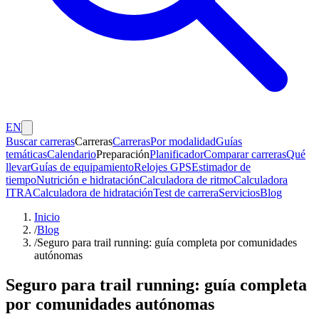
EN
Buscar carreras
Carreras
Carreras
Por modalidad
Guías
temáticas
Calendario
Preparación
Planificador
Comparar carreras
Qué
llevar
Guías de equipamiento
Relojes GPS
Estimador de
tiempo
Nutrición e hidratación
Calculadora de ritmo
Calculadora
ITRA
Calculadora de hidratación
Test de carrera
Servicios
Blog
Inicio
/
Blog
/
Seguro para trail running: guía completa por comunidades
autónomas
Seguro para trail running: guía completa
por comunidades autónomas