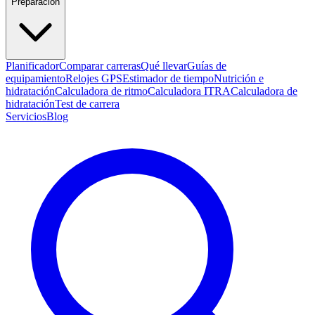
Preparación
Planificador
Comparar carreras
Qué llevar
Guías de
equipamiento
Relojes GPS
Estimador de tiempo
Nutrición e
hidratación
Calculadora de ritmo
Calculadora ITRA
Calculadora de
hidratación
Test de carrera
Servicios
Blog