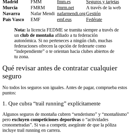
Madrid
FMM
fmm.es
Seguros y tarjetas
Murcia
FMRM
fmrm.net
A través de la web
Navarra
Nafar Mendi
nafarmendi.org
Gestión
País Vasco
EMF
emf.eus
Fedérate
Nota:
la licencia FEDME se tramita siempre a través de
un
club de montaña
afiliado a tu federación
autonómica. Si no perteneces a ningún club, muchas
federaciones ofrecen la opción de federarte como
“independiente” o te orientan hacia clubes abiertos de
tu zona.
Qué revisar antes de contratar cualquier
seguro
No todos los seguros son iguales. Antes de pagar, comprueba estos
puntos:
1. Que cubra “trail running” explícitamente
Algunos seguros de montaña cubren “senderismo” y “montañismo”
pero
excluyen competiciones deportivas
o “actividades
cronometradas”. Si vas a competir, asegúrate de que la póliza
incluye trail running en carrera.