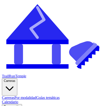
TrailRunTemple
Carreras
Carreras
Por modalidad
Guías temáticas
Calendario