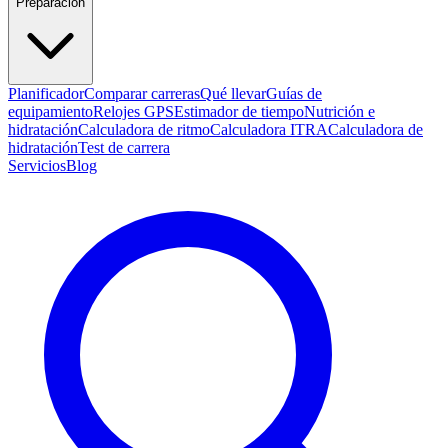
Preparación
Planificador
Comparar carreras
Qué llevar
Guías de
equipamiento
Relojes GPS
Estimador de tiempo
Nutrición e
hidratación
Calculadora de ritmo
Calculadora ITRA
Calculadora de
hidratación
Test de carrera
Servicios
Blog