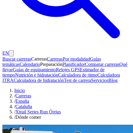
EN
Buscar carreras
Carreras
Carreras
Por modalidad
Guías
temáticas
Calendario
Preparación
Planificador
Comparar carreras
Qué
llevar
Guías de equipamiento
Relojes GPS
Estimador de
tiempo
Nutrición e hidratación
Calculadora de ritmo
Calculadora
ITRA
Calculadora de hidratación
Test de carrera
Servicios
Blog
Inicio
/
Carreras
/
España
/
Cataluña
/
Xtrail Series Run Òrrius
/
Dónde comer