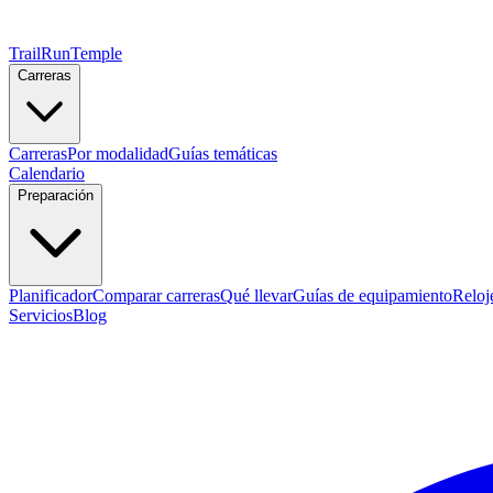
TrailRunTemple
Carreras
Carreras
Por modalidad
Guías temáticas
Calendario
Preparación
Planificador
Comparar carreras
Qué llevar
Guías de equipamiento
Reloj
Servicios
Blog