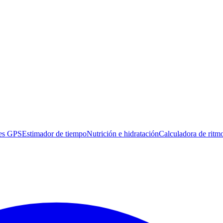
es GPS
Estimador de tiempo
Nutrición e hidratación
Calculadora de ritm