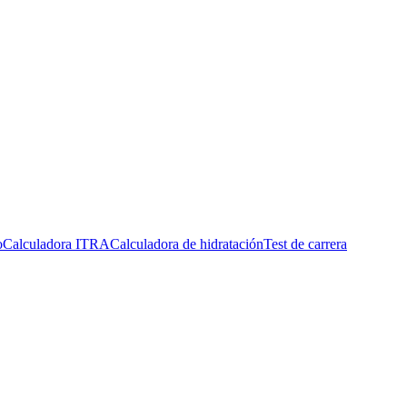
o
Calculadora ITRA
Calculadora de hidratación
Test de carrera