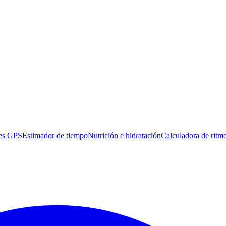
es GPS
Estimador de tiempo
Nutrición e hidratación
Calculadora de ritm