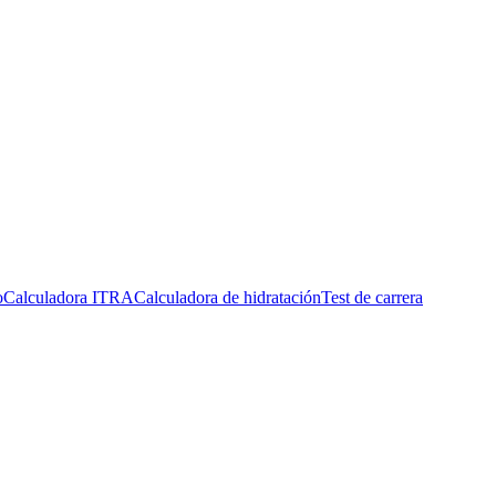
o
Calculadora ITRA
Calculadora de hidratación
Test de carrera