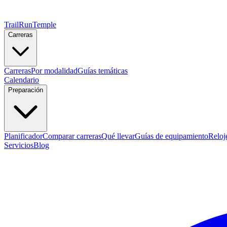
TrailRunTemple
Carreras
Carreras
Por modalidad
Guías temáticas
Calendario
Preparación
Planificador
Comparar carreras
Qué llevar
Guías de equipamiento
Reloj
Servicios
Blog