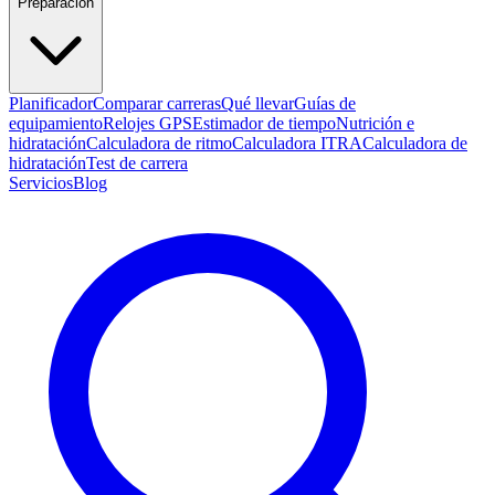
Preparación
Planificador
Comparar carreras
Qué llevar
Guías de
equipamiento
Relojes GPS
Estimador de tiempo
Nutrición e
hidratación
Calculadora de ritmo
Calculadora ITRA
Calculadora de
hidratación
Test de carrera
Servicios
Blog