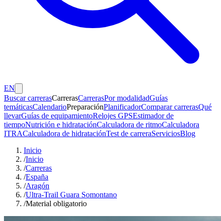
EN
Buscar carreras
Carreras
Carreras
Por modalidad
Guías
temáticas
Calendario
Preparación
Planificador
Comparar carreras
Qué
llevar
Guías de equipamiento
Relojes GPS
Estimador de
tiempo
Nutrición e hidratación
Calculadora de ritmo
Calculadora
ITRA
Calculadora de hidratación
Test de carrera
Servicios
Blog
Inicio
/
Inicio
/
Carreras
/
España
/
Aragón
/
Ultra-Trail Guara Somontano
/
Material obligatorio