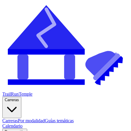
TrailRunTemple
Carreras
Carreras
Por modalidad
Guías temáticas
Calendario