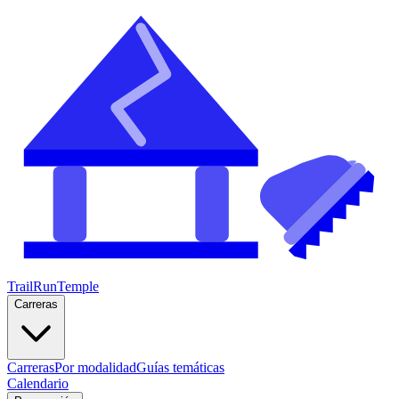
TrailRunTemple
Carreras
Carreras
Por modalidad
Guías temáticas
Calendario