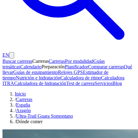
EN
Buscar carreras
Carreras
Carreras
Por modalidad
Guías
temáticas
Calendario
Preparación
Planificador
Comparar carreras
Qué
llevar
Guías de equipamiento
Relojes GPS
Estimador de
tiempo
Nutrición e hidratación
Calculadora de ritmo
Calculadora
ITRA
Calculadora de hidratación
Test de carrera
Servicios
Blog
Inicio
/
Carreras
/
España
/
Aragón
/
Ultra-Trail Guara Somontano
/
Dónde comer