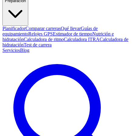
Preparación
Planificador
Comparar carreras
Qué llevar
Guías de
equipamiento
Relojes GPS
Estimador de tiempo
Nutrición e
hidratación
Calculadora de ritmo
Calculadora ITRA
Calculadora de
hidratación
Test de carrera
Servicios
Blog