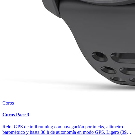
Coros
Coros Pace 3
Reloj GPS de trail running con navegación por tracks, altímetro
barométrico y hasta 38 h de autonomía en modo GPS. Ligero (39