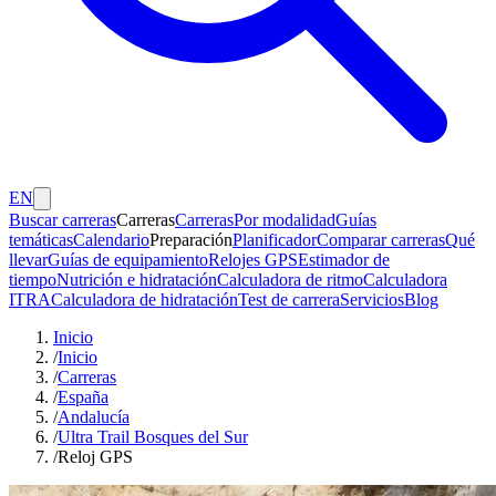
EN
Buscar carreras
Carreras
Carreras
Por modalidad
Guías
temáticas
Calendario
Preparación
Planificador
Comparar carreras
Qué
llevar
Guías de equipamiento
Relojes GPS
Estimador de
tiempo
Nutrición e hidratación
Calculadora de ritmo
Calculadora
ITRA
Calculadora de hidratación
Test de carrera
Servicios
Blog
Inicio
/
Inicio
/
Carreras
/
España
/
Andalucía
/
Ultra Trail Bosques del Sur
/
Reloj GPS