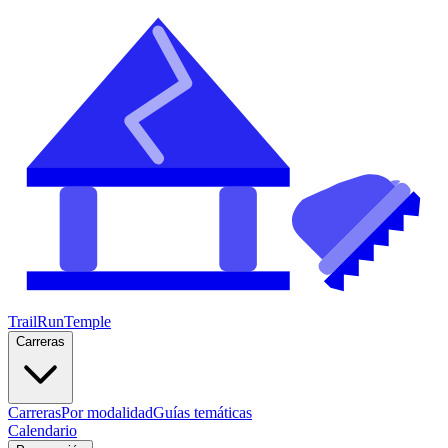
TrailRunTemple
Carreras
Carreras
Por modalidad
Guías temáticas
Calendario