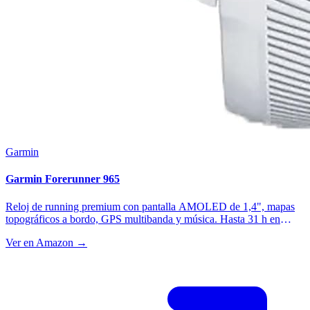
Garmin
Garmin Forerunner 965
Reloj de running premium con pantalla AMOLED de 1,4", mapas
topográficos a bordo, GPS multibanda y música. Hasta 31 h en
modo GPS (19 h en multibanda) y 23 días en modo smartwatch, con
Ver en Amazon →
solo 53 g. El tope de gama de Garmin para correr sin el volumen de
un Fenix: ideal para maratón y ultras de un día con navegación
precisa.