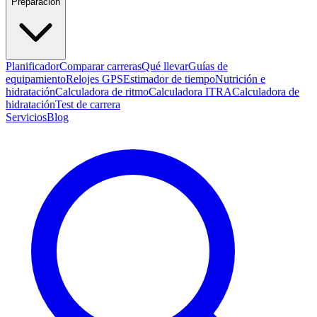
Preparación
Planificador
Comparar carreras
Qué llevar
Guías de
equipamiento
Relojes GPS
Estimador de tiempo
Nutrición e
hidratación
Calculadora de ritmo
Calculadora ITRA
Calculadora de
hidratación
Test de carrera
Servicios
Blog