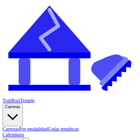
TrailRunTemple
Carreras
Carreras
Por modalidad
Guías temáticas
Calendario