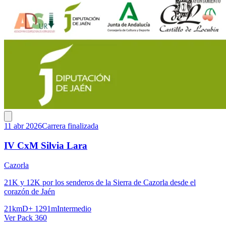
11 abr 2026
Carrera finalizada
IV CxM Silvia Lara
Cazorla
21K y 12K por los senderos de la Sierra de Cazorla desde el
corazón de Jaén
21km
D+ 1291m
Intermedio
Ver Pack 360