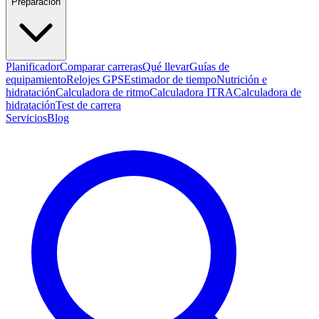
Preparación
Planificador
Comparar carreras
Qué llevar
Guías de
equipamiento
Relojes GPS
Estimador de tiempo
Nutrición e
hidratación
Calculadora de ritmo
Calculadora ITRA
Calculadora de
hidratación
Test de carrera
Servicios
Blog