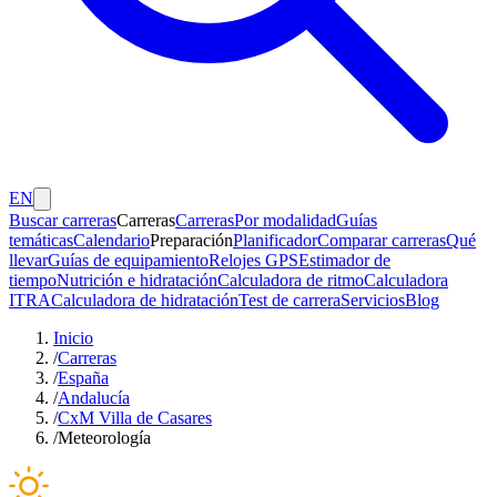
EN
Buscar carreras
Carreras
Carreras
Por modalidad
Guías
temáticas
Calendario
Preparación
Planificador
Comparar carreras
Qué
llevar
Guías de equipamiento
Relojes GPS
Estimador de
tiempo
Nutrición e hidratación
Calculadora de ritmo
Calculadora
ITRA
Calculadora de hidratación
Test de carrera
Servicios
Blog
Inicio
/
Carreras
/
España
/
Andalucía
/
CxM Villa de Casares
/
Meteorología