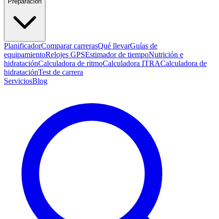
Preparación
Planificador
Comparar carreras
Qué llevar
Guías de
equipamiento
Relojes GPS
Estimador de tiempo
Nutrición e
hidratación
Calculadora de ritmo
Calculadora ITRA
Calculadora de
hidratación
Test de carrera
Servicios
Blog