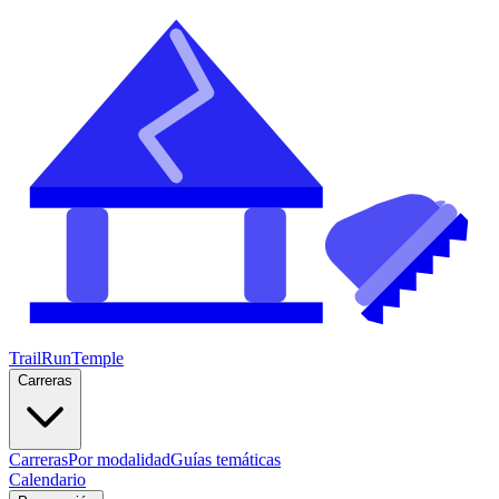
TrailRunTemple
Carreras
Carreras
Por modalidad
Guías temáticas
Calendario