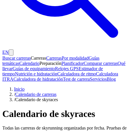
EN
Buscar carreras
Carreras
Carreras
Por modalidad
Guías
temáticas
Calendario
Preparación
Planificador
Comparar carreras
Qué
llevar
Guías de equipamiento
Relojes GPS
Estimador de
tiempo
Nutrición e hidratación
Calculadora de ritmo
Calculadora
ITRA
Calculadora de hidratación
Test de carrera
Servicios
Blog
Inicio
/
Calendario de carreras
/
Calendario de skyraces
Calendario de skyraces
Todas las carreras de skyrunning organizadas por fecha. Pruebas de