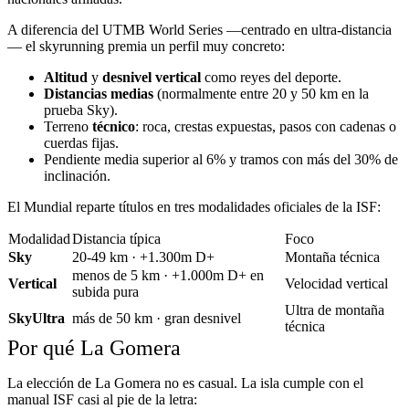
A diferencia del UTMB World Series —centrado en ultra-distancia
— el skyrunning premia un perfil muy concreto:
Altitud
y
desnivel vertical
como reyes del deporte.
Distancias medias
(normalmente entre 20 y 50 km en la
prueba Sky).
Terreno
técnico
: roca, crestas expuestas, pasos con cadenas o
cuerdas fijas.
Pendiente media superior al 6% y tramos con más del 30% de
inclinación.
El Mundial reparte títulos en tres modalidades oficiales de la ISF:
Modalidad
Distancia típica
Foco
Sky
20-49 km · +1.300m D+
Montaña técnica
menos de 5 km · +1.000m D+ en
Vertical
Velocidad vertical
subida pura
Ultra de montaña
SkyUltra
más de 50 km · gran desnivel
técnica
Por qué La Gomera
La elección de La Gomera no es casual. La isla cumple con el
manual ISF casi al pie de la letra: