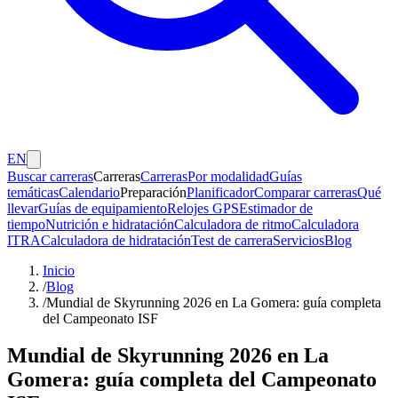
EN
Buscar carreras
Carreras
Carreras
Por modalidad
Guías
temáticas
Calendario
Preparación
Planificador
Comparar carreras
Qué
llevar
Guías de equipamiento
Relojes GPS
Estimador de
tiempo
Nutrición e hidratación
Calculadora de ritmo
Calculadora
ITRA
Calculadora de hidratación
Test de carrera
Servicios
Blog
Inicio
/
Blog
/
Mundial de Skyrunning 2026 en La Gomera: guía completa
del Campeonato ISF
Mundial de Skyrunning 2026 en La
Gomera: guía completa del Campeonato