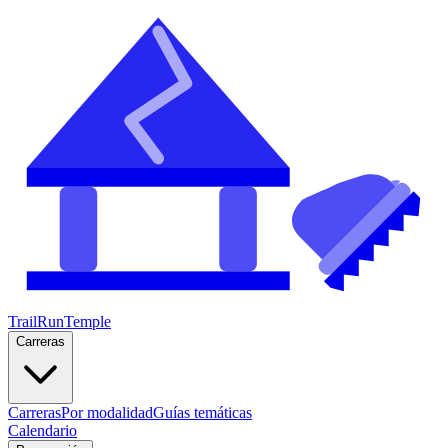
TrailRunTemple
Carreras
Carreras
Por modalidad
Guías temáticas
Calendario