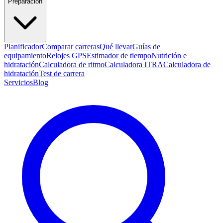
Preparación
Planificador
Comparar carreras
Qué llevar
Guías de
equipamiento
Relojes GPS
Estimador de tiempo
Nutrición e
hidratación
Calculadora de ritmo
Calculadora ITRA
Calculadora de
hidratación
Test de carrera
Servicios
Blog