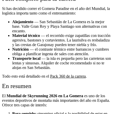
Si has decidido correr el Gomera Paradise en el año del Mundial, la
logística importa tanto como el entrenamiento:
Alojamiento
— San Sebastián de La Gomera es la mejor
base. Valle Gran Rey y Playa Santiago son alternativas con
encanto.
Material técnico
— el recorrido exige zapatillas con tracción
agresiva, bastones y cortavientos. La laurisilva es resbaladiza
y las crestas de Garajonay pueden tener niebla y frío.
Nutrición
— el contraste térmico entre barrancos y cumbres
obliga a planificar ingesta de sales con atención.
Transporte local
— la isla es pequeña pero las carreteras son
lentas y sinuosas. Alquiler de coche recomendado si no te
alojas en San Sebastián.
Todo esto está detallado en el
Pack 360 de la carrera
.
En resumen
El
Mundial de Skyrunning 2026 en La Gomera
es uno de los
eventos deportivos de montaña más importantes del año en España.
Ofrece tres capas de interés:
Para seguirlo:
streaming oficial y la posibilidad de estar en