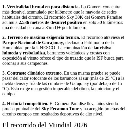
1. Verticalidad brutal en poca distancia.
La Gomera concentra
más desnivel acumulado por kilómetro que la mayoría de sedes
habituales del circuito. El recorrido Sky 30K del Gomera Paradise
acumula
2.536 metros de desnivel positivo
en solo 30 kilómetros:
una densidad cercana a 85m D+ por kilómetro.
2. Terreno de máxima exigencia técnica.
El recorrido atraviesa el
Parque Nacional de Garajonay
, declarado Patrimonio de la
Humanidad por la UNESCO. La combinación de
laurisilva
húmeda y resbaladiza
, barrancos volcánicos y crestas con
exposición al viento ofrece el tipo de trazado que la ISF busca para
coronar a sus campeones.
3. Contraste climático extremo.
En una misma prueba se puede
pasar del calor sofocante de los barrancos al sur (más de 25 °C) a la
niebla densa y fría de las cumbres de Garajonay (por debajo de 15
°C). Esto exige una gestión impecable del ritmo, la nutrición y el
equipo.
4. Historial competitivo.
El Gomera Paradise lleva años siendo
prueba puntuable del
Sky Fecamon Tour
y ha acogido pruebas del
circuito europeo con resultados deportivos de alto nivel.
El recorrido del Mundial 2026