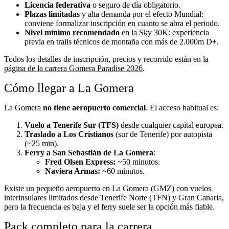
Licencia federativa
o seguro de día obligatorio.
Plazas limitadas
y alta demanda por el efecto Mundial:
conviene formalizar inscripción en cuanto se abra el periodo.
Nivel mínimo recomendado
en la Sky 30K: experiencia
previa en trails técnicos de montaña con más de 2.000m D+.
Todos los detalles de inscripción, precios y recorrido están en la
página de la carrera Gomera Paradise 2026
.
Cómo llegar a La Gomera
La Gomera
no tiene aeropuerto comercial
. El acceso habitual es:
Vuelo a Tenerife Sur (TFS)
desde cualquier capital europea.
Traslado a Los Cristianos
(sur de Tenerife) por autopista
(~25 min).
Ferry a San Sebastián de La Gomera
:
Fred Olsen Express:
~50 minutos.
Naviera Armas:
~60 minutos.
Existe un pequeño aeropuerto en La Gomera (GMZ) con vuelos
interinsulares limitados desde Tenerife Norte (TFN) y Gran Canaria,
pero la frecuencia es baja y el ferry suele ser la opción más fiable.
Pack completo para la carrera