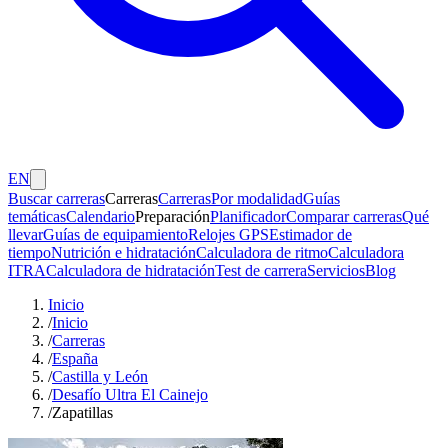
EN
Buscar carreras
Carreras
Carreras
Por modalidad
Guías
temáticas
Calendario
Preparación
Planificador
Comparar carreras
Qué
llevar
Guías de equipamiento
Relojes GPS
Estimador de
tiempo
Nutrición e hidratación
Calculadora de ritmo
Calculadora
ITRA
Calculadora de hidratación
Test de carrera
Servicios
Blog
Inicio
/
Inicio
/
Carreras
/
España
/
Castilla y León
/
Desafío Ultra El Cainejo
/
Zapatillas