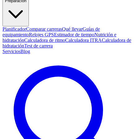
Preparación
Planificador
Comparar carreras
Qué llevar
Guías de
equipamiento
Relojes GPS
Estimador de tiempo
Nutrición e
hidratación
Calculadora de ritmo
Calculadora ITRA
Calculadora de
hidratación
Test de carrera
Servicios
Blog