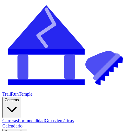
TrailRunTemple
Carreras
Carreras
Por modalidad
Guías temáticas
Calendario