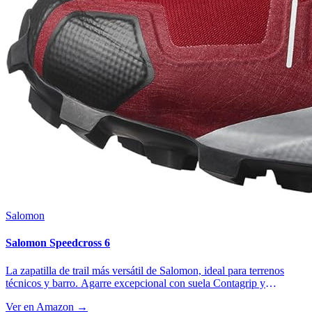
Salomon
Salomon Speedcross 6
La zapatilla de trail más versátil de Salomon, ideal para terrenos
técnicos y barro. Agarre excepcional con suela Contagrip y
amortiguación EnergyCell+.
Ver en Amazon →