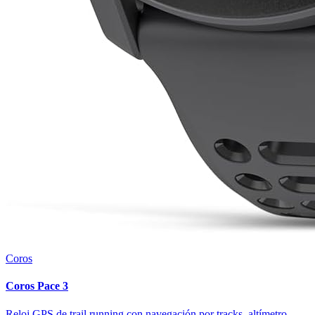
Coros
Coros Pace 3
Reloj GPS de trail running con navegación por tracks, altímetro