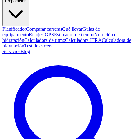
Preparación
Planificador
Comparar carreras
Qué llevar
Guías de
equipamiento
Relojes GPS
Estimador de tiempo
Nutrición e
hidratación
Calculadora de ritmo
Calculadora ITRA
Calculadora de
hidratación
Test de carrera
Servicios
Blog