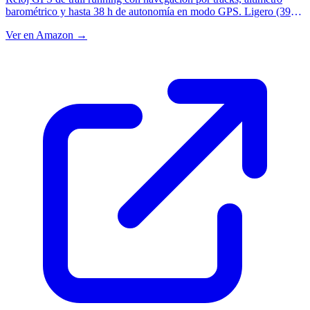
barométrico y hasta 38 h de autonomía en modo GPS. Ligero (39
g), preciso y con mapas offline. La mejor relación calidad-precio
Ver en Amazon →
para orientación en montaña.