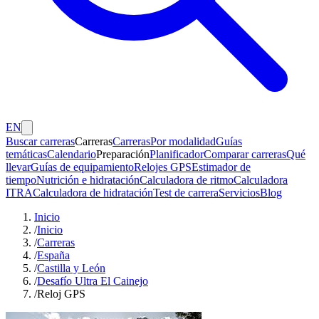
EN
Buscar carreras
Carreras
Carreras
Por modalidad
Guías
temáticas
Calendario
Preparación
Planificador
Comparar carreras
Qué
llevar
Guías de equipamiento
Relojes GPS
Estimador de
tiempo
Nutrición e hidratación
Calculadora de ritmo
Calculadora
ITRA
Calculadora de hidratación
Test de carrera
Servicios
Blog
Inicio
/
Inicio
/
Carreras
/
España
/
Castilla y León
/
Desafío Ultra El Cainejo
/
Reloj GPS