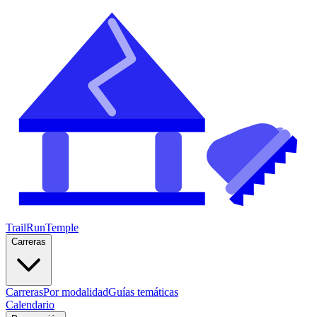
TrailRunTemple
Carreras
Carreras
Por modalidad
Guías temáticas
Calendario